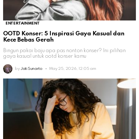
ENTERTAINMENT
OOTD Konser: 5 Inspirasi Gaya Kasual dan
Kece Bebas Gerah
Bingun pakai baju apa pas nonton konser? Ini pilihan
gaya kasual untuk ootd konser kamu
by
Jati Sunarto
May 25, 2026, 12:05 am