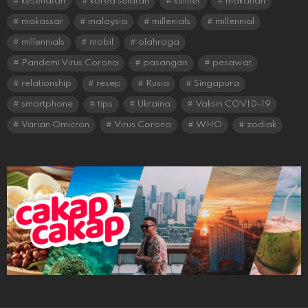
kesehatan
korea selatan
kuliner
makanan
makassar
malaysia
millenials
millennial
millennials
mobil
olahraga
Pandemi Virus Corona
pasangan
pesawat
relationship
resep
Rusia
Singapura
smartphone
tips
Ukraina
Vaksin COVID-19
Varian Omicron
Virus Corona
WHO
zodiak