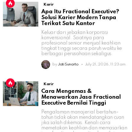
Karir
Apa Itu Fractional Executive?
Solusi Karier Modern Tanpa
Terikat Satu Kantor
Keluar dari jebakan korporasi
konvensional. Saatnya para
profesional senior menjual keahlian
tingkat tinggi secara paruh waktu ke
berbagai perusahaan sekaligus.
by
Jati Sunarto
July 21, 2026, 11:23 am
Karir
Cara Mengemas &
Menawarkan Jasa Fractional
Executive Bernilai Tinggi
Pengalaman manajerial bertahun-
tahun tidak akan mendatangkan cuan
jika salah dikemas. Kenali cara
memetakan keahlian dan memasarkan