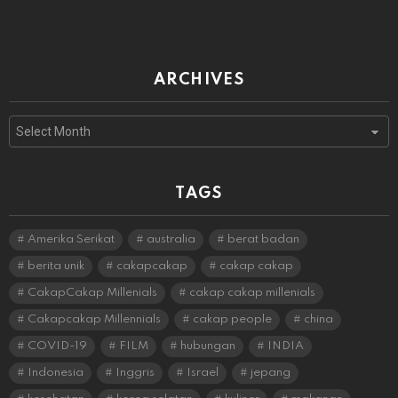
ARCHIVES
Archives
TAGS
Amerika Serikat
australia
berat badan
berita unik
cakapcakap
cakap cakap
CakapCakap Millenials
cakap cakap millenials
Cakapcakap Millennials
cakap people
china
COVID-19
FILM
hubungan
INDIA
Indonesia
Inggris
Israel
jepang