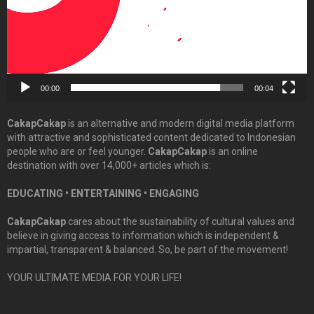
00:00
00:04
CakapCakap
is an alternative and modern digital media platform
with attractive and sophisticated content dedicated to Indonesian
people who are or feel younger.
CakapCakap
is an online
destination with over 14,000+ articles which is:
EDUCATING • ENTERTAINING • ENGAGING
CakapCakap
cares about the sustainability of cultural values and
believe in giving access to information which is independent &
impartial, transparent & balanced. So, be part of the movement!
YOUR ULTIMATE MEDIA FOR YOUR LIFE!