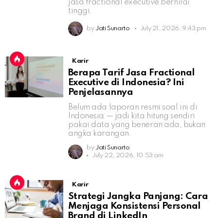
jasa fractional executive bernilai
tinggi.
by
Jati Sunarto
July 21, 2026, 9:43 pm
Karir
Berapa Tarif Jasa Fractional
Executive di Indonesia? Ini
Penjelasannya
Belum ada laporan resmi soal ini di
Indonesia — jadi kita hitung sendiri
pakai data yang beneran ada, bukan
angka karangan.
by
Jati Sunarto
July 22, 2026, 10:53 am
Karir
Strategi Jangka Panjang: Cara
Menjaga Konsistensi Personal
Brand di LinkedIn