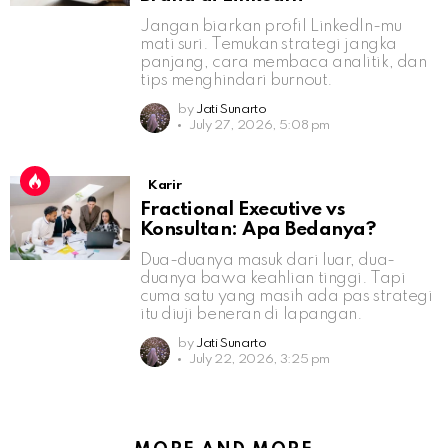
Jangan biarkan profil LinkedIn-mu
mati suri. Temukan strategi jangka
panjang, cara membaca analitik, dan
tips menghindari burnout.
by
Jati Sunarto
July 27, 2026, 5:08 pm
Karir
Fractional Executive vs
Konsultan: Apa Bedanya?
Dua-duanya masuk dari luar, dua-
duanya bawa keahlian tinggi. Tapi
cuma satu yang masih ada pas strategi
itu diuji beneran di lapangan.
by
Jati Sunarto
July 22, 2026, 3:25 pm