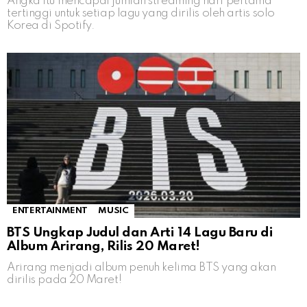
Angka itu mencapai jumlah streaming hari pertama
tertinggi untuk setiap lagu yang dirilis oleh artis solo
Korea di Spotify.
ENTERTAINMENT
MUSIC
BTS Ungkap Judul dan Arti 14 Lagu Baru di
Album Arirang, Rilis 20 Maret!
Arirang menjadi album penuh kelima BTS yang akan
dirilis pada 20 Maret!