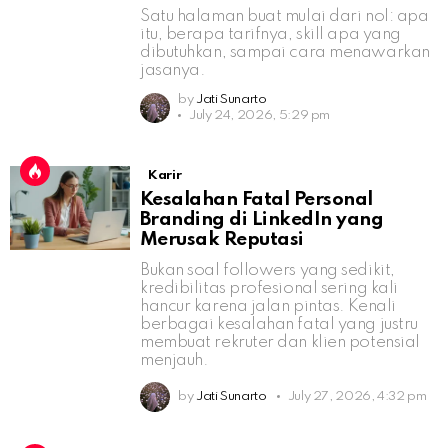
Satu halaman buat mulai dari nol: apa
itu, berapa tarifnya, skill apa yang
dibutuhkan, sampai cara menawarkan
jasanya.
by
Jati Sunarto
July 24, 2026, 5:29 pm
Karir
Kesalahan Fatal Personal
Branding di LinkedIn yang
Merusak Reputasi
Bukan soal followers yang sedikit,
kredibilitas profesional sering kali
hancur karena jalan pintas. Kenali
berbagai kesalahan fatal yang justru
membuat rekruter dan klien potensial
menjauh.
by
Jati Sunarto
July 27, 2026, 4:32 pm