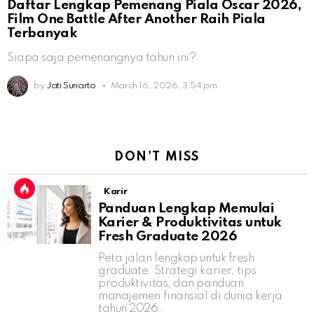
Daftar Lengkap Pemenang Piala Oscar 2026,
Film One Battle After Another Raih Piala
Terbanyak
Siapa saja pemenangnya tahun ini?
by
Jati Sunarto
March 16, 2026, 3:54 pm
DON'T MISS
Karir
Panduan Lengkap Memulai
Karier & Produktivitas untuk
Fresh Graduate 2026
Peta jalan lengkap untuk fresh
graduate: Strategi karier, tips
produktivitas, dan panduan
manajemen finansial di dunia kerja
tahun 2026.