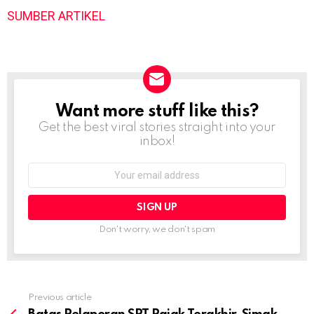
SUMBER ARTIKEL
Want more stuff like this?
NEWSLETTER
Get the best viral stories straight into your
inbox!
Email
address:
Don't worry, we don't spam
Previous article
See
more