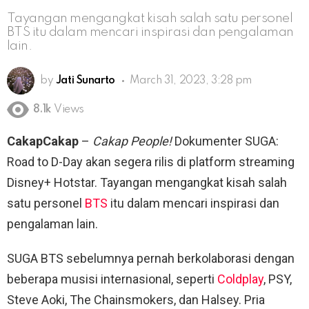
Tayangan mengangkat kisah salah satu personel
BTS itu dalam mencari inspirasi dan pengalaman
lain.
by
Jati Sunarto
March 31, 2023, 3:28 pm
8.1k
Views
CakapCakap
–
Cakap People!
Dokumenter SUGA:
Road to D-Day akan segera rilis di platform streaming
Disney+ Hotstar. Tayangan mengangkat kisah salah
satu personel
BTS
itu dalam mencari inspirasi dan
pengalaman lain.
SUGA BTS sebelumnya pernah berkolaborasi dengan
beberapa musisi internasional, seperti
Coldplay
, PSY,
Steve Aoki, The Chainsmokers, dan Halsey. Pria