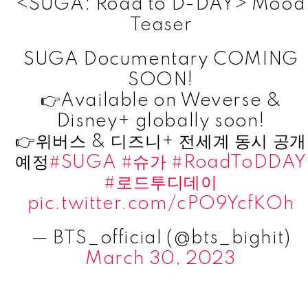
<SUGA: Road to D-DAY> Mood
Teaser
SUGA Documentary COMING
SOON!
👉Available on Weverse &
Disney+ globally soon!
👉위버스 & 디즈니+ 전세계 동시 공개
예정
#SUGA
#슈가
#RoadToDDAY
#로드투디데이
pic.twitter.com/cPO9YcfKOh
— BTS_official (@bts_bighit)
March 30, 2023