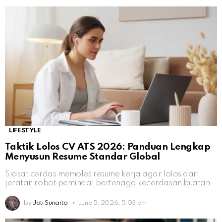
LIFESTYLE
Taktik Lolos CV ATS 2026: Panduan Lengkap
Menyusun Resume Standar Global
Siasat cerdas memoles resume kerja agar lolos dari
jeratan robot pemindai bertenaga kecerdasan buatan.
by
Jati Sunarto
June 5, 2026, 5:03 pm