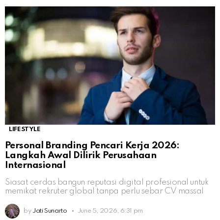
LIFESTYLE
Personal Branding Pencari Kerja 2026:
Langkah Awal Dilirik Perusahaan
Internasional
Siasat cerdas bangun reputasi digital profesional untuk
memikat rekruter global tanpa perlu sebar CV massal
by
Jati Sunarto
June 5, 2026, 6:31 pm