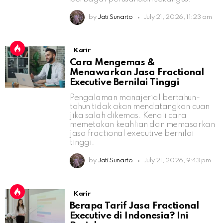
by
Jati Sunarto
July 21, 2026, 11:23 am
Karir
Cara Mengemas &
Menawarkan Jasa Fractional
Executive Bernilai Tinggi
Pengalaman manajerial bertahun-
tahun tidak akan mendatangkan cuan
jika salah dikemas. Kenali cara
memetakan keahlian dan memasarkan
jasa fractional executive bernilai
tinggi.
by
Jati Sunarto
July 21, 2026, 9:43 pm
Karir
Berapa Tarif Jasa Fractional
Executive di Indonesia? Ini