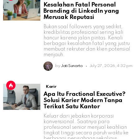
Kesalahan Fatal Personal
Branding di LinkedIn yang
Merusak Reputasi
Bukan soal followers yang sedikit,
kredibilitas profesional sering kali
hancur karena jalan pintas. Kenali
berbagai kesalahan fatal yang justru
membuat rekruter dan klien potensial
menjauh.
by
Jati Sunarto
July 27, 2026, 4:32 pm
Karir
Apa Itu Fractional Executive?
Solusi Karier Modern Tanpa
Terikat Satu Kantor
Keluar dari jebakan korporasi
konvensional. Saatnya para
profesional senior menjual keahlian
tingkat tinggi secara paruh waktu ke
berbagai perusahaan sekaligus.