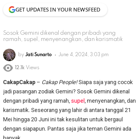
GET UPDATES IN YOUR NEWSFEED
Sosok Gemini dikenal dengan pribadi yang
ramah, supel, menyenangkan, dan karismatik
by
Jati Sunarto
June 4, 2024, 3:03 pm
12.1k
Views
CakapCakap
–
Cakap People!
Siapa saja yang cocok
jadi pasangan zodiak Gemini? Sosok Gemini dikenal
dengan pribadi yang ramah,
supel
, menyenangkan, dan
karismatik. Seseorang yang lahir di antara tanggal 21
Mei hingga 20 Juni ini tak kesulitan untuk bergaul
dengan siapapun. Pantas saja jika teman Gemini ada
banyak.