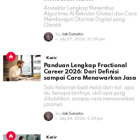
Arsitektur Lengkap Menembus
Algoritma AI Rekruter Global dan Cara
Membangun Otoritas Digital yang
Otentik
by
Jati Sunarto
July 27, 2026, 10:59 pm
Karir
Panduan Lengkap Fractional
Career 2026: Dari Definisi
sampai Cara Menawarkan Jasa
Satu halaman buat mulai dari nol: apa
itu, berapa tarifnya, skill apa yang
dibutuhkan, sampai cara menawarkan
jasanya.
by
Jati Sunarto
July 24, 2026, 5:29 pm
Karir