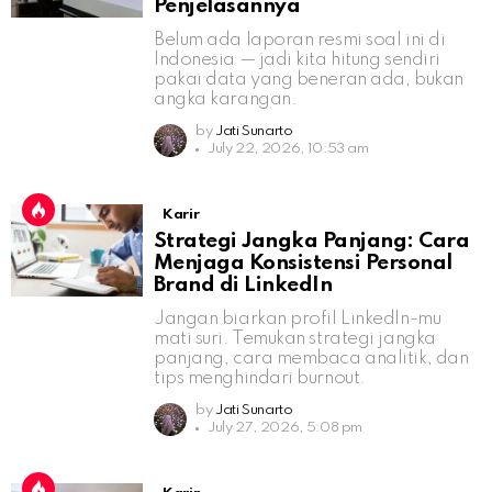
Penjelasannya
Belum ada laporan resmi soal ini di
Indonesia — jadi kita hitung sendiri
pakai data yang beneran ada, bukan
angka karangan.
by
Jati Sunarto
July 22, 2026, 10:53 am
Karir
Strategi Jangka Panjang: Cara
Menjaga Konsistensi Personal
Brand di LinkedIn
Jangan biarkan profil LinkedIn-mu
mati suri. Temukan strategi jangka
panjang, cara membaca analitik, dan
tips menghindari burnout.
by
Jati Sunarto
July 27, 2026, 5:08 pm