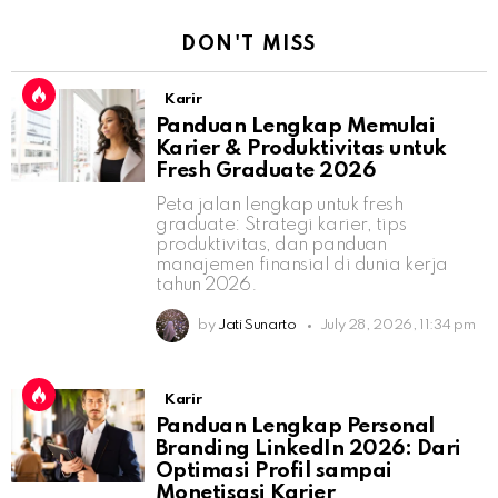
DON'T MISS
Karir
Panduan Lengkap Memulai
Karier & Produktivitas untuk
Fresh Graduate 2026
Peta jalan lengkap untuk fresh
graduate: Strategi karier, tips
produktivitas, dan panduan
manajemen finansial di dunia kerja
tahun 2026.
by
Jati Sunarto
July 28, 2026, 11:34 pm
Karir
Panduan Lengkap Personal
Branding LinkedIn 2026: Dari
Optimasi Profil sampai
Monetisasi Karier