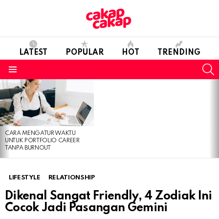
LATEST
POPULAR
HOT
TRENDING
S
Menu
LATEST
STORIES
CARA MENGATUR WAKTU
UNTUK PORTFOLIO CAREER
TANPA BURNOUT
LIFESTYLE
RELATIONSHIP
Dikenal Sangat Friendly, 4 Zodiak Ini
Cocok Jadi Pasangan Gemini