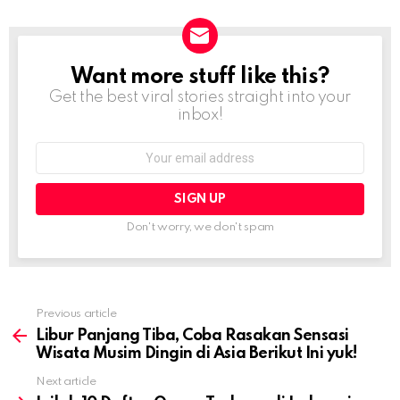
Want more stuff like this?
NEWSLETTER
Get the best viral stories straight into your
inbox!
Email
address:
Don't worry, we don't spam
Previous article
See
more
Libur Panjang Tiba, Coba Rasakan Sensasi
Wisata Musim Dingin di Asia Berikut Ini yuk!
Next article