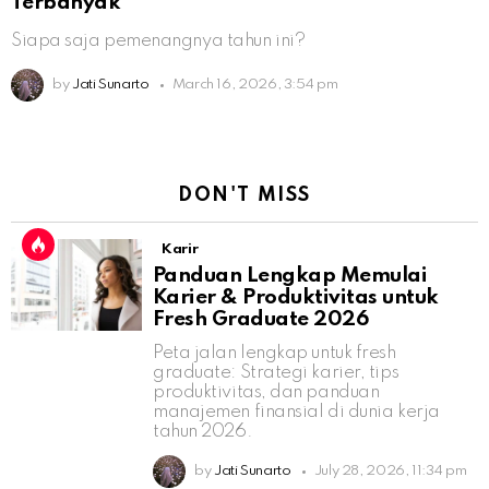
Terbanyak
Siapa saja pemenangnya tahun ini?
by
Jati Sunarto
March 16, 2026, 3:54 pm
DON'T MISS
Karir
Panduan Lengkap Memulai
Karier & Produktivitas untuk
Fresh Graduate 2026
Peta jalan lengkap untuk fresh
graduate: Strategi karier, tips
produktivitas, dan panduan
manajemen finansial di dunia kerja
tahun 2026.
by
Jati Sunarto
July 28, 2026, 11:34 pm