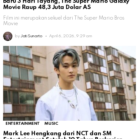
Baru 3 Hari Tayang, The Super Mario Galaxy
Movie Raup 48,3 Juta Dolar AS
Film ini merupakan sekuel dari The Super Mario Bros
Movie
by
Jati Sunarto
April 6, 2026, 9:29 am
ENTERTAINMENT
MUSIC
Mark Lee Hengkang dari NCT dan SM