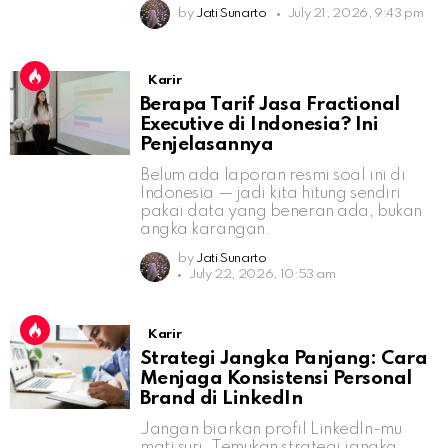
by
Jati Sunarto
July 21, 2026, 9:43 pm
Karir
Berapa Tarif Jasa Fractional
Executive di Indonesia? Ini
Penjelasannya
Belum ada laporan resmi soal ini di
Indonesia — jadi kita hitung sendiri
pakai data yang beneran ada, bukan
angka karangan.
by
Jati Sunarto
July 22, 2026, 10:53 am
Karir
Strategi Jangka Panjang: Cara
Menjaga Konsistensi Personal
Brand di LinkedIn
Jangan biarkan profil LinkedIn-mu
mati suri. Temukan strategi jangka