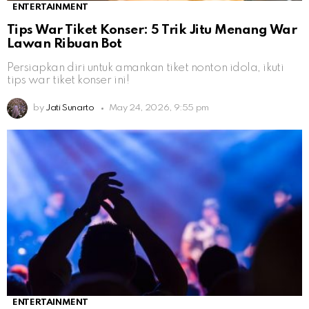
ENTERTAINMENT
Tips War Tiket Konser: 5 Trik Jitu Menang War
Lawan Ribuan Bot
Persiapkan diri untuk amankan tiket nonton idola, ikuti
tips war tiket konser ini!
by
Jati Sunarto
May 24, 2026, 9:55 pm
ENTERTAINMENT