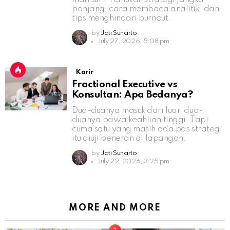
panjang, cara membaca analitik, dan
tips menghindari burnout.
by
Jati Sunarto
July 27, 2026, 5:08 pm
Karir
Fractional Executive vs
Konsultan: Apa Bedanya?
Dua-duanya masuk dari luar, dua-
duanya bawa keahlian tinggi. Tapi
cuma satu yang masih ada pas strategi
itu diuji beneran di lapangan.
by
Jati Sunarto
July 22, 2026, 3:25 pm
MORE AND MORE