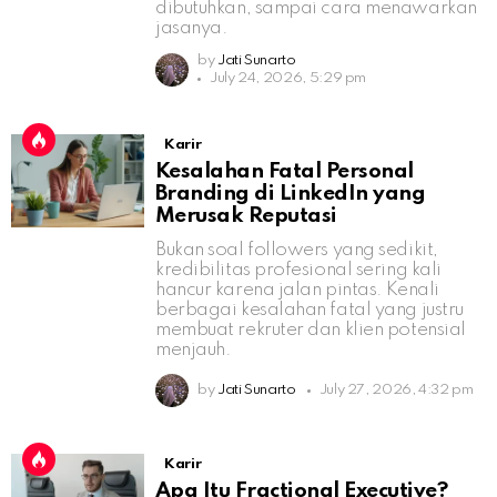
dibutuhkan, sampai cara menawarkan
jasanya.
by
Jati Sunarto
July 24, 2026, 5:29 pm
Karir
Kesalahan Fatal Personal
Branding di LinkedIn yang
Merusak Reputasi
Bukan soal followers yang sedikit,
kredibilitas profesional sering kali
hancur karena jalan pintas. Kenali
berbagai kesalahan fatal yang justru
membuat rekruter dan klien potensial
menjauh.
by
Jati Sunarto
July 27, 2026, 4:32 pm
Karir
Apa Itu Fractional Executive?