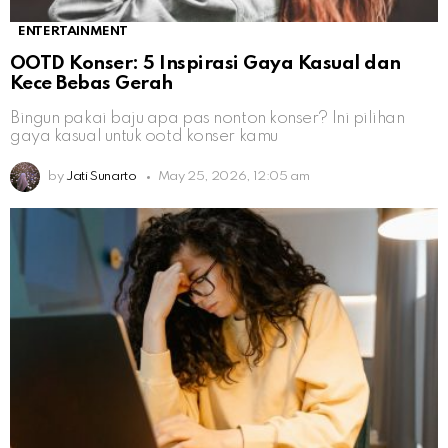
ENTERTAINMENT
OOTD Konser: 5 Inspirasi Gaya Kasual dan
Kece Bebas Gerah
Bingun pakai baju apa pas nonton konser? Ini pilihan
gaya kasual untuk ootd konser kamu
by
Jati Sunarto
May 25, 2026, 12:05 am