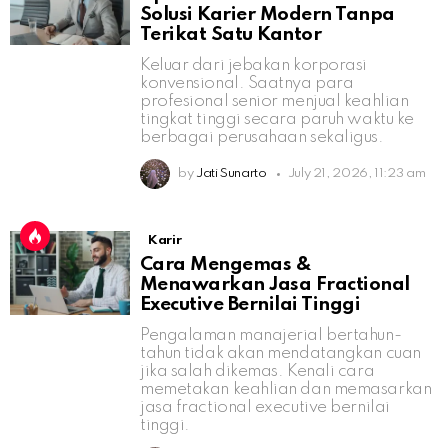
Solusi Karier Modern Tanpa
Terikat Satu Kantor
Keluar dari jebakan korporasi
konvensional. Saatnya para
profesional senior menjual keahlian
tingkat tinggi secara paruh waktu ke
berbagai perusahaan sekaligus.
by
Jati Sunarto
July 21, 2026, 11:23 am
Karir
Cara Mengemas &
Menawarkan Jasa Fractional
Executive Bernilai Tinggi
Pengalaman manajerial bertahun-
tahun tidak akan mendatangkan cuan
jika salah dikemas. Kenali cara
memetakan keahlian dan memasarkan
jasa fractional executive bernilai
tinggi.