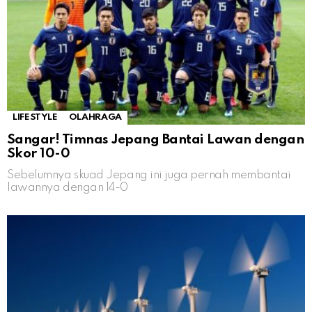
LIFESTYLE
OLAHRAGA
Sangar! Timnas Jepang Bantai Lawan dengan
Skor 10-0
Sebelumnya skuad Jepang ini juga pernah membantai
lawannya dengan 14-0