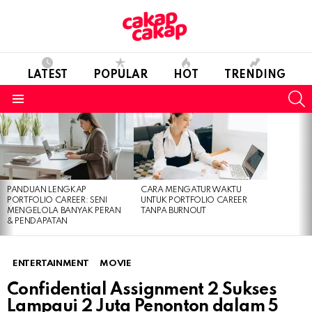
LATEST
POPULAR
HOT
TRENDING
S
Menu
LATEST
STORIES
PANDUAN LENGKAP
CARA MENGATUR WAKTU
PORTFOLIO CAREER: SENI
UNTUK PORTFOLIO CAREER
MENGELOLA BANYAK PERAN
TANPA BURNOUT
& PENDAPATAN
ENTERTAINMENT
MOVIE
Confidential Assignment 2 Sukses
Lampaui 2 Juta Penonton dalam 5