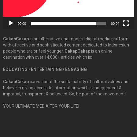
00:00
00:04
CakapCakap
is an alternative and modern digital media platform
with attractive and sophisticated content dedicated to Indonesian
people who are or feel younger.
CakapCakap
is an online
destination with over 14,000+ articles which is:
EDUCATING • ENTERTAINING • ENGAGING
CakapCakap
cares about the sustainability of cultural values and
believe in giving access to information which is independent &
impartial, transparent & balanced. So, be part of the movement!
YOUR ULTIMATE MEDIA FOR YOUR LIFE!