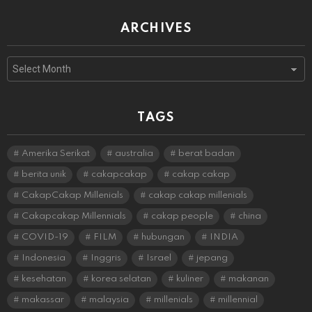
ARCHIVES
Archives
TAGS
Amerika Serikat
australia
berat badan
berita unik
cakapcakap
cakap cakap
CakapCakap Millenials
cakap cakap millenials
Cakapcakap Millennials
cakap people
china
COVID-19
FILM
hubungan
INDIA
Indonesia
Inggris
Israel
jepang
kesehatan
korea selatan
kuliner
makanan
makassar
malaysia
millenials
millennial