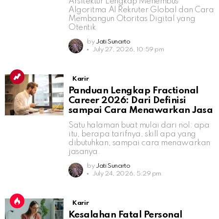
Arsitektur Lengkap Menembus
Algoritma AI Rekruter Global dan Cara
Membangun Otoritas Digital yang
Otentik
by
Jati Sunarto
July 27, 2026, 10:59 pm
Karir
Panduan Lengkap Fractional
Career 2026: Dari Definisi
sampai Cara Menawarkan Jasa
Satu halaman buat mulai dari nol: apa
itu, berapa tarifnya, skill apa yang
dibutuhkan, sampai cara menawarkan
jasanya.
by
Jati Sunarto
July 24, 2026, 5:29 pm
Karir
Kesalahan Fatal Personal