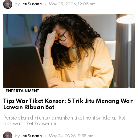
by
Jati Sunarto
May 25, 2026, 12:05 am
ENTERTAINMENT
Tips War Tiket Konser: 5 Trik Jitu Menang War
Lawan Ribuan Bot
Persiapkan diri untuk amankan tiket nonton idola, ikuti
tips war tiket konser ini!
by
Jati Sunarto
May 24, 2026, 9:55 pm