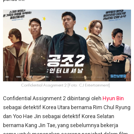
Confidential Assignment 2 [Foto: CJ Entertainment]
Confidential Assignment 2 dibintangi oleh
Hyun Bin
sebagai detektif Korea Utara bernama Rim Chul Ryung
dan Yoo Hae Jin sebagai detektif Korea Selatan
bernama Kang Jin Tae, yang sebelumnya bekerja