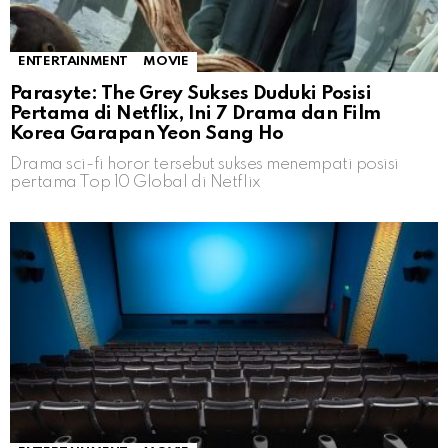
ENTERTAINMENT
MOVIE
Parasyte: The Grey Sukses Duduki Posisi
Pertama di Netflix, Ini 7 Drama dan Film
Korea Garapan Yeon Sang Ho
Drama sci-fi horor tersebut sukses menempati posisi
pertama Top 10 Global di Netflix