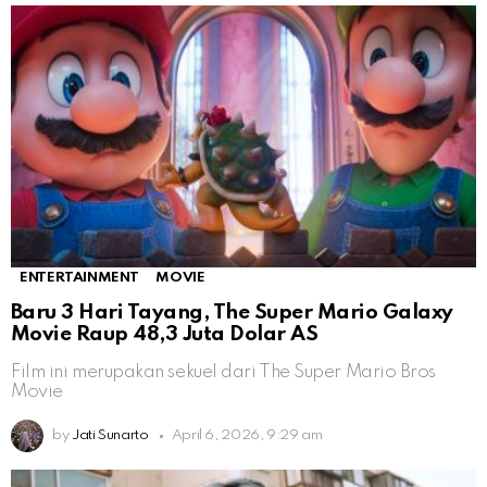
ENTERTAINMENT
MOVIE
Baru 3 Hari Tayang, The Super Mario Galaxy
Movie Raup 48,3 Juta Dolar AS
Film ini merupakan sekuel dari The Super Mario Bros
Movie
by
Jati Sunarto
April 6, 2026, 9:29 am