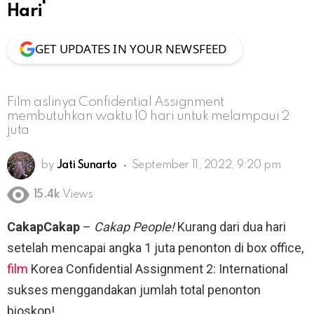
Hari
GET UPDATES IN YOUR NEWSFEED
Film aslinya Confidential Assignment
membutuhkan waktu 10 hari untuk melampaui 2
juta
by
Jati Sunarto
September 11, 2022, 9:20 pm
15.4k
Views
CakapCakap
–
Cakap People!
Kurang dari dua hari
setelah mencapai angka 1 juta penonton di box office,
film
Korea Confidential Assignment 2: International
sukses menggandakan jumlah total penonton
bioskop!