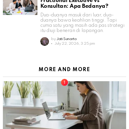
Fractional Executive vs
Konsultan: Apa Bedanya?
Dua-duanya masuk dari luar, dua-
duanya bawa keahlian tinggi. Tapi
cuma satu yang masih ada pas strategi
itu diuji beneran di lapangan.
by
Jati Sunarto
July 22, 2026, 3:25 pm
MORE AND MORE