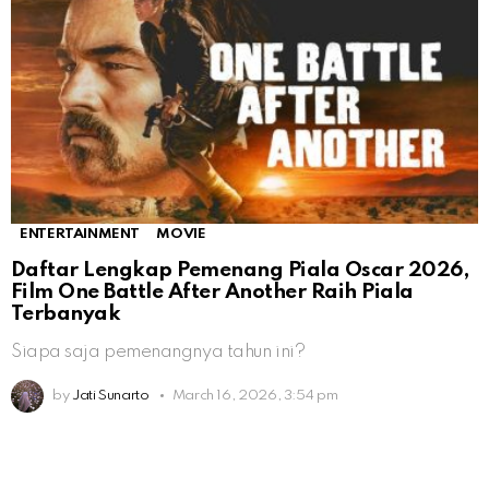
ENTERTAINMENT
MOVIE
Daftar Lengkap Pemenang Piala Oscar 2026,
Film One Battle After Another Raih Piala
Terbanyak
Siapa saja pemenangnya tahun ini?
by
Jati Sunarto
March 16, 2026, 3:54 pm