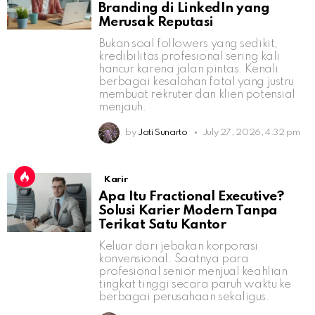
Branding di LinkedIn yang
Merusak Reputasi
Bukan soal followers yang sedikit,
kredibilitas profesional sering kali
hancur karena jalan pintas. Kenali
berbagai kesalahan fatal yang justru
membuat rekruter dan klien potensial
menjauh.
by
Jati Sunarto
July 27, 2026, 4:32 pm
Karir
Apa Itu Fractional Executive?
Solusi Karier Modern Tanpa
Terikat Satu Kantor
Keluar dari jebakan korporasi
konvensional. Saatnya para
profesional senior menjual keahlian
tingkat tinggi secara paruh waktu ke
berbagai perusahaan sekaligus.