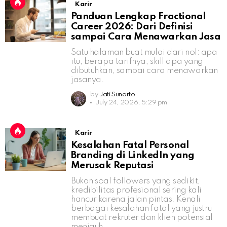
Karir
Panduan Lengkap Fractional
Career 2026: Dari Definisi
sampai Cara Menawarkan Jasa
Satu halaman buat mulai dari nol: apa
itu, berapa tarifnya, skill apa yang
dibutuhkan, sampai cara menawarkan
jasanya.
by
Jati Sunarto
July 24, 2026, 5:29 pm
Karir
Kesalahan Fatal Personal
Branding di LinkedIn yang
Merusak Reputasi
Bukan soal followers yang sedikit,
kredibilitas profesional sering kali
hancur karena jalan pintas. Kenali
berbagai kesalahan fatal yang justru
membuat rekruter dan klien potensial
menjauh.