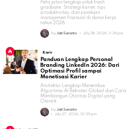
Peta jalan lengkap untuk fresh
graduate: Strategi karier, tips
produktivitas, dan panduan
manajemen finansial di dunia kerja
tahun 2026.
by
Jati Sunarto
July 28, 2026, 11:34 pm
Karir
Panduan Lengkap Personal
Branding LinkedIn 2026: Dari
Optimasi Profil sampai
Monetisasi Karier
Arsitektur Lengkap Menembus
Algoritma AI Rekruter Global dan Cara
Membangun Otoritas Digital yang
Otentik
by
Jati Sunarto
July 27, 2026, 10:59 pm