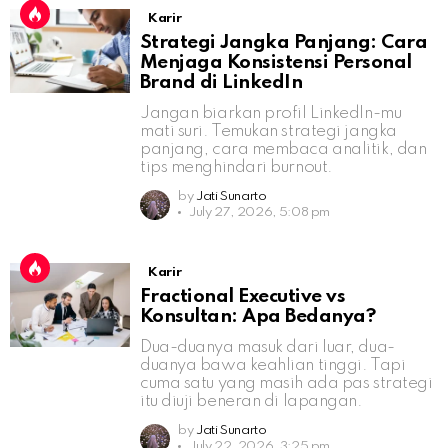
Karir
Strategi Jangka Panjang: Cara
Menjaga Konsistensi Personal
Brand di LinkedIn
Jangan biarkan profil LinkedIn-mu
mati suri. Temukan strategi jangka
panjang, cara membaca analitik, dan
tips menghindari burnout.
by
Jati Sunarto
July 27, 2026, 5:08 pm
Karir
Fractional Executive vs
Konsultan: Apa Bedanya?
Dua-duanya masuk dari luar, dua-
duanya bawa keahlian tinggi. Tapi
cuma satu yang masih ada pas strategi
itu diuji beneran di lapangan.
by
Jati Sunarto
July 22, 2026, 3:25 pm