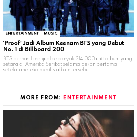
ENTERTAINMENT
MUSIC
‘Proof’ Jadi Album Keenam BTS yang Debut
No. 1 di Billboard 200
BTS berhasil menjual sebanyak 314.000 unit album yang
setara di Amerika Serikat selama pekan pertama
setelah mereka merilis album tersebut.
MORE FROM:
ENTERTAINMENT