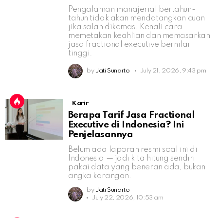
Pengalaman manajerial bertahun-
tahun tidak akan mendatangkan cuan
jika salah dikemas. Kenali cara
memetakan keahlian dan memasarkan
jasa fractional executive bernilai
tinggi.
by
Jati Sunarto
July 21, 2026, 9:43 pm
Karir
Berapa Tarif Jasa Fractional
Executive di Indonesia? Ini
Penjelasannya
Belum ada laporan resmi soal ini di
Indonesia — jadi kita hitung sendiri
pakai data yang beneran ada, bukan
angka karangan.
by
Jati Sunarto
July 22, 2026, 10:53 am