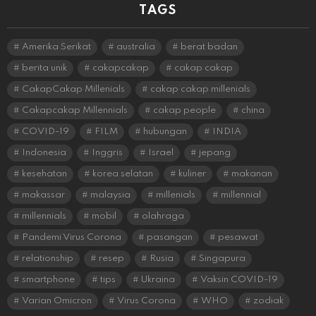
TAGS
Amerika Serikat
australia
berat badan
berita unik
cakapcakap
cakap cakap
CakapCakap Millenials
cakap cakap millenials
Cakapcakap Millennials
cakap people
china
COVID-19
FILM
hubungan
INDIA
Indonesia
Inggris
Israel
jepang
kesehatan
korea selatan
kuliner
makanan
makassar
malaysia
millenials
millennial
millennials
mobil
olahraga
Pandemi Virus Corona
pasangan
pesawat
relationship
resep
Rusia
Singapura
smartphone
tips
Ukraina
Vaksin COVID-19
Varian Omicron
Virus Corona
WHO
zodiak