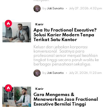
by
Jati Sunarto
July 27, 2026, 4:32 pm
Karir
Apa Itu Fractional Executive?
Solusi Karier Modern Tanpa
Terikat Satu Kantor
Keluar dari jebakan korporasi
konvensional. Saatnya para
profesional senior menjual keahlian
tingkat tinggi secara paruh waktu ke
berbagai perusahaan sekaligus.
by
Jati Sunarto
July 21, 2026, 11:23 am
Karir
Cara Mengemas &
Menawarkan Jasa Fractional
Executive Bernilai Tinggi