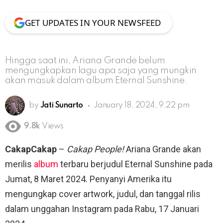
GET UPDATES IN YOUR NEWSFEED
Hingga saat ini, Ariana Grande belum
mengungkapkan lagu apa saja yang mungkin
akan masuk dalam album Eternal Sunshine.
by
Jati Sunarto
January 18, 2024, 9:22 pm
9.8k
Views
CakapCakap
–
Cakap People!
Ariana Grande akan
merilis
album
terbaru berjudul Eternal Sunshine pada
Jumat, 8 Maret 2024. Penyanyi Amerika itu
mengungkap cover artwork, judul, dan tanggal rilis
dalam unggahan Instagram pada Rabu, 17 Januari