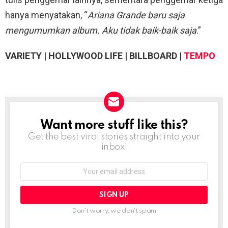
hanya menyatakan, “
Ariana Grande baru saja
mengumumkan album. Aku tidak baik-baik saja
.”
VARIETY | HOLLYWOOD LIFE | BILLBOARD |
TEMPO
Want more stuff like this?
NEWSLETTER
Get the best viral stories straight into your
inbox!
Email
address:
Don't worry, we don't spam