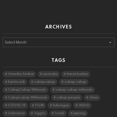
ARCHIVES
Archives
TAGS
Amerika Serikat
australia
berat badan
berita unik
cakapcakap
cakap cakap
CakapCakap Millenials
cakap cakap millenials
Cakapcakap Millennials
cakap people
china
COVID-19
FILM
hubungan
INDIA
Indonesia
Inggris
Israel
jepang