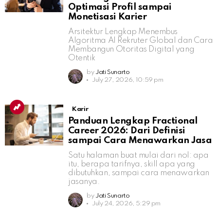
Optimasi Profil sampai
Monetisasi Karier
Arsitektur Lengkap Menembus
Algoritma AI Rekruter Global dan Cara
Membangun Otoritas Digital yang
Otentik
by
Jati Sunarto
July 27, 2026, 10:59 pm
Karir
Panduan Lengkap Fractional
Career 2026: Dari Definisi
sampai Cara Menawarkan Jasa
Satu halaman buat mulai dari nol: apa
itu, berapa tarifnya, skill apa yang
dibutuhkan, sampai cara menawarkan
jasanya.
by
Jati Sunarto
July 24, 2026, 5:29 pm