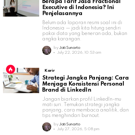
Berapa Tarif Jasa Fractional
Executive di Indonesia? Ini
Penjelasannya
Belum ada laporan resmi soal ini di
Indonesia — jadi kita hitung sendiri
pakai data yang beneran ada, bukan
angka karangan.
by
Jati Sunarto
July 22, 2026, 10:53 am
Karir
Strategi Jangka Panjang: Cara
Menjaga Konsistensi Personal
Brand di LinkedIn
Jangan biarkan profil LinkedIn-mu
mati suri. Temukan strategi jangka
panjang, cara membaca analitik, dan
tips menghindari burnout.
by
Jati Sunarto
July 27, 2026, 5:08 pm