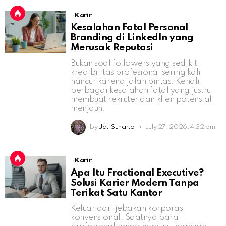
Karir
Kesalahan Fatal Personal
Branding di LinkedIn yang
Merusak Reputasi
Bukan soal followers yang sedikit,
kredibilitas profesional sering kali
hancur karena jalan pintas. Kenali
berbagai kesalahan fatal yang justru
membuat rekruter dan klien potensial
menjauh.
by
Jati Sunarto
July 27, 2026, 4:32 pm
Karir
Apa Itu Fractional Executive?
Solusi Karier Modern Tanpa
Terikat Satu Kantor
Keluar dari jebakan korporasi
konvensional. Saatnya para