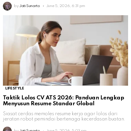
by
Jati Sunarto
June 5, 2026, 6:31 pm
LIFESTYLE
Taktik Lolos CV ATS 2026: Panduan Lengkap
Menyusun Resume Standar Global
Siasat cerdas memoles resume kerja agar lolos dari
jeratan robot pemindai bertenaga kecerdasan buatan.
by
Jati Sunarto
June 5, 2026, 5:03 pm