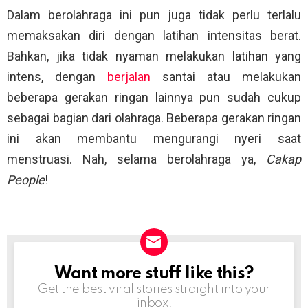
Dalam berolahraga ini pun juga tidak perlu terlalu
memaksakan diri dengan latihan intensitas berat.
Bahkan, jika tidak nyaman melakukan latihan yang
intens, dengan
berjalan
santai atau melakukan
beberapa gerakan ringan lainnya pun sudah cukup
sebagai bagian dari olahraga. Beberapa gerakan ringan
ini akan membantu mengurangi nyeri saat
menstruasi. Nah, selama berolahraga ya,
Cakap
People
!
Want more stuff like this?
NEWSLETTER
Get the best viral stories straight into your
inbox!