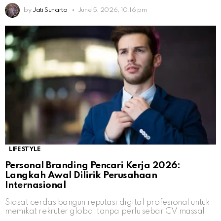
by
Jati Sunarto
June 5, 2026, 10:16 pm
LIFESTYLE
Personal Branding Pencari Kerja 2026:
Langkah Awal Dilirik Perusahaan
Internasional
Siasat cerdas bangun reputasi digital profesional untuk
memikat rekruter global tanpa perlu sebar CV massal