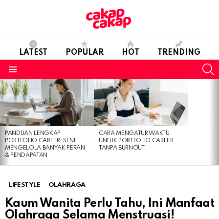
LATEST
POPULAR
HOT
TRENDING
S
Menu
LATEST
STORIES
PANDUAN LENGKAP
CARA MENGATUR WAKTU
PORTFOLIO CAREER: SENI
UNTUK PORTFOLIO CAREER
MENGELOLA BANYAK PERAN
TANPA BURNOUT
& PENDAPATAN
LIFESTYLE
OLAHRAGA
Kaum Wanita Perlu Tahu, Ini Manfaat
Olahraga Selama Menstruasi!