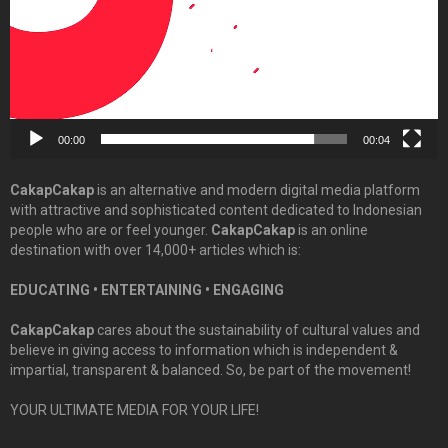
00:00
00:04
CakapCakap
is an alternative and modern digital media platform
with attractive and sophisticated content dedicated to Indonesian
people who are or feel younger.
CakapCakap
is an online
destination with over 14,000+ articles which is:
EDUCATING • ENTERTAINING • ENGAGING
CakapCakap
cares about the sustainability of cultural values and
believe in giving access to information which is independent &
impartial, transparent & balanced. So, be part of the movement!
YOUR ULTIMATE MEDIA FOR YOUR LIFE!