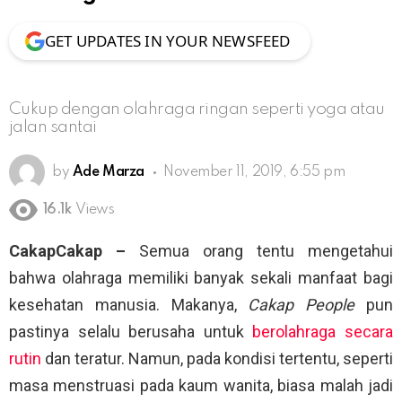
GET UPDATES IN YOUR NEWSFEED
Cukup dengan olahraga ringan seperti yoga atau
jalan santai
by
Ade Marza
November 11, 2019, 6:55 pm
16.1k
Views
CakapCakap –
Semua orang tentu mengetahui
bahwa olahraga memiliki banyak sekali manfaat bagi
kesehatan manusia. Makanya,
Cakap People
pun
pastinya selalu berusaha untuk
berolahraga secara
rutin
dan teratur. Namun, pada kondisi tertentu, seperti
masa menstruasi pada kaum wanita, biasa malah jadi