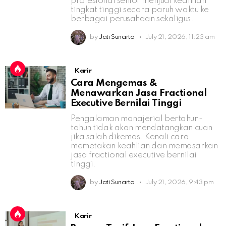
profesional senior menjual keahlian
tingkat tinggi secara paruh waktu ke
berbagai perusahaan sekaligus.
by
Jati Sunarto
July 21, 2026, 11:23 am
Karir
Cara Mengemas &
Menawarkan Jasa Fractional
Executive Bernilai Tinggi
Pengalaman manajerial bertahun-
tahun tidak akan mendatangkan cuan
jika salah dikemas. Kenali cara
memetakan keahlian dan memasarkan
jasa fractional executive bernilai
tinggi.
by
Jati Sunarto
July 21, 2026, 9:43 pm
Karir