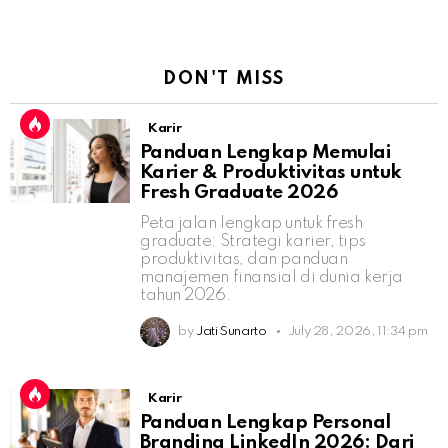
DON'T MISS
Karir
Panduan Lengkap Memulai
Karier & Produktivitas untuk
Fresh Graduate 2026
Peta jalan lengkap untuk fresh
graduate: Strategi karier, tips
produktivitas, dan panduan
manajemen finansial di dunia kerja
tahun 2026.
by
Jati Sunarto
July 28, 2026, 11:34 pm
Karir
Panduan Lengkap Personal
Branding LinkedIn 2026: Dari