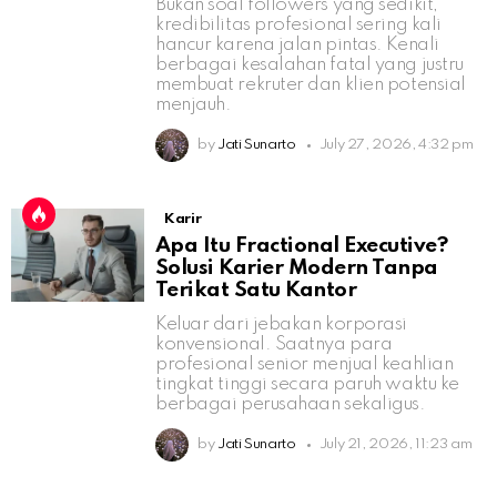
Bukan soal followers yang sedikit,
kredibilitas profesional sering kali
hancur karena jalan pintas. Kenali
berbagai kesalahan fatal yang justru
membuat rekruter dan klien potensial
menjauh.
by
Jati Sunarto
July 27, 2026, 4:32 pm
Karir
Apa Itu Fractional Executive?
Solusi Karier Modern Tanpa
Terikat Satu Kantor
Keluar dari jebakan korporasi
konvensional. Saatnya para
profesional senior menjual keahlian
tingkat tinggi secara paruh waktu ke
berbagai perusahaan sekaligus.
by
Jati Sunarto
July 21, 2026, 11:23 am