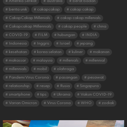
Amerika Serikat
australia
berat badan
berita unik
cakapcakap
cakap cakap
CakapCakap Millenials
cakap cakap millenials
Cakapcakap Millennials
cakap people
china
COVID-19
FILM
hubungan
INDIA
Indonesia
Inggris
Israel
jepang
kesehatan
korea selatan
kuliner
makanan
makassar
malaysia
millenials
millennial
millennials
mobil
olahraga
Pandemi Virus Corona
pasangan
pesawat
relationship
resep
Rusia
Singapura
smartphone
tips
Ukraina
Vaksin COVID-19
Varian Omicron
Virus Corona
WHO
zodiak