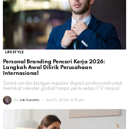
LIFESTYLE
Personal Branding Pencari Kerja 2026:
Langkah Awal Dilirik Perusahaan
Internasional
Siasat cerdas bangun reputasi digital profesional untuk
memikat rekruter global tanpa perlu sebar CV massal
by
Jati Sunarto
June 5, 2026, 6:31 pm