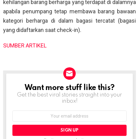
kehilangan barang berharga yang terdapat di dalamnya
apabila penumpang tetap membawa barang bawaan
kategori berharga di dalam bagasi tercatat (bagasi
yang didaftarkan saat check-in).
SUMBER ARTIKEL
Want more stuff like this?
NEWSLETTER
Get the best viral stories straight into your
inbox!
Email
address: