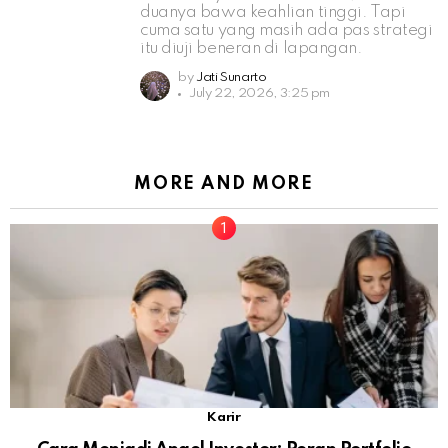
duanya bawa keahlian tinggi. Tapi
cuma satu yang masih ada pas strategi
itu diuji beneran di lapangan.
by
Jati Sunarto
July 22, 2026, 3:25 pm
MORE AND MORE
Karir