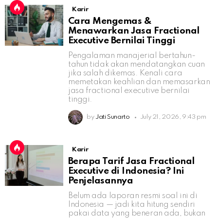
Karir
Cara Mengemas &
Menawarkan Jasa Fractional
Executive Bernilai Tinggi
Pengalaman manajerial bertahun-
tahun tidak akan mendatangkan cuan
jika salah dikemas. Kenali cara
memetakan keahlian dan memasarkan
jasa fractional executive bernilai
tinggi.
by
Jati Sunarto
July 21, 2026, 9:43 pm
Karir
Berapa Tarif Jasa Fractional
Executive di Indonesia? Ini
Penjelasannya
Belum ada laporan resmi soal ini di
Indonesia — jadi kita hitung sendiri
pakai data yang beneran ada, bukan