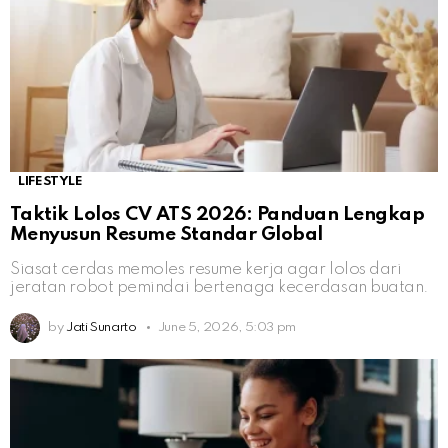
LIFESTYLE
Taktik Lolos CV ATS 2026: Panduan Lengkap
Menyusun Resume Standar Global
Siasat cerdas memoles resume kerja agar lolos dari
jeratan robot pemindai bertenaga kecerdasan buatan.
by
Jati Sunarto
June 5, 2026, 5:03 pm