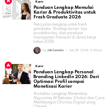
Karir
Panduan Lengkap Memulai
Karier & Produktivitas untuk
Fresh Graduate 2026
Peta jalan lengkap untuk fresh
graduate: Strategi karier, tips
produktivitas, dan panduan
manajemen finansial di dunia kerja
tahun 2026.
by
Jati Sunarto
July 28, 2026, 11:34 pm
Karir
Panduan Lengkap Personal
Branding LinkedIn 2026: Dari
Optimasi Profil sampai
Monetisasi Karier
Arsitektur Lengkap Menembus
Algoritma AI Rekruter Global dan Cara
Membangun Otoritas Digital yang
Otentik