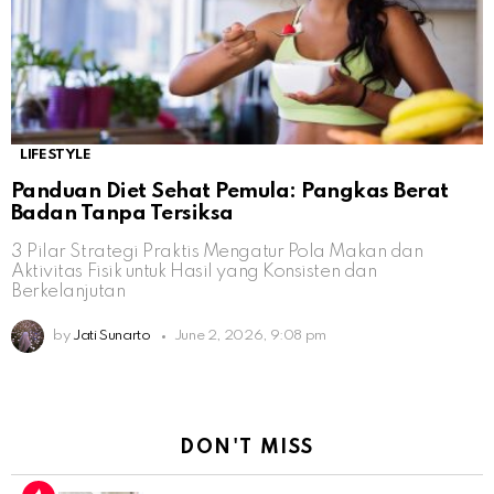
LIFESTYLE
Panduan Diet Sehat Pemula: Pangkas Berat
Badan Tanpa Tersiksa
3 Pilar Strategi Praktis Mengatur Pola Makan dan
Aktivitas Fisik untuk Hasil yang Konsisten dan
Berkelanjutan
by
Jati Sunarto
June 2, 2026, 9:08 pm
DON'T MISS