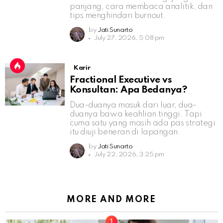
panjang, cara membaca analitik, dan
tips menghindari burnout.
by
Jati Sunarto
July 27, 2026, 5:08 pm
Karir
Fractional Executive vs
Konsultan: Apa Bedanya?
Dua-duanya masuk dari luar, dua-
duanya bawa keahlian tinggi. Tapi
cuma satu yang masih ada pas strategi
itu diuji beneran di lapangan.
by
Jati Sunarto
July 22, 2026, 3:25 pm
MORE AND MORE