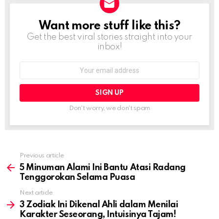
Want more stuff like this?
NEWSLETTER
Get the best viral stories straight into your
inbox!
Email
address:
Don't worry, we don't spam
Previous article
See
more
5 Minuman Alami Ini Bantu Atasi Radang
Tenggorokan Selama Puasa
Next article
3 Zodiak Ini Dikenal Ahli dalam Menilai
Karakter Seseorang, Intuisinya Tajam!