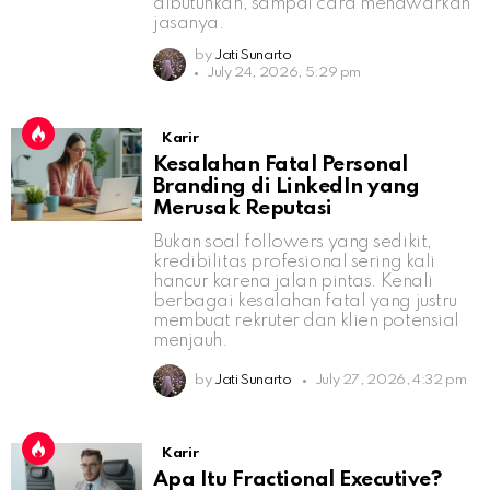
dibutuhkan, sampai cara menawarkan
jasanya.
by
Jati Sunarto
July 24, 2026, 5:29 pm
Karir
Kesalahan Fatal Personal
Branding di LinkedIn yang
Merusak Reputasi
Bukan soal followers yang sedikit,
kredibilitas profesional sering kali
hancur karena jalan pintas. Kenali
berbagai kesalahan fatal yang justru
membuat rekruter dan klien potensial
menjauh.
by
Jati Sunarto
July 27, 2026, 4:32 pm
Karir
Apa Itu Fractional Executive?