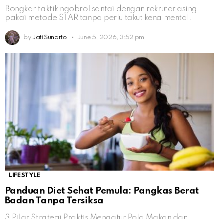
Bongkar taktik ngobrol santai dengan rekruter asing
pakai metode STAR tanpa perlu takut kena mental.
by
Jati Sunarto
June 5, 2026, 3:52 pm
LIFESTYLE
Panduan Diet Sehat Pemula: Pangkas Berat
Badan Tanpa Tersiksa
3 Pilar Strategi Praktis Mengatur Pola Makan dan