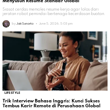
Menyusun Resume Standar Global
Siasat cerdas memoles resume kerja agar lolos dari
jeratan robot pemindai bertenaga kecerdasan buatan.
by
Jati Sunarto
June 5, 2026, 5:03 pm
LIFESTYLE
Trik Interview Bahasa Inggris: Kunci Sukses
Tembus Karir Remote di Perusahaan Global