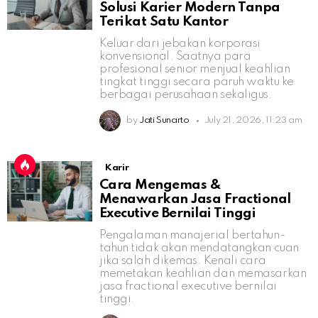
Solusi Karier Modern Tanpa
Terikat Satu Kantor
Keluar dari jebakan korporasi
konvensional. Saatnya para
profesional senior menjual keahlian
tingkat tinggi secara paruh waktu ke
berbagai perusahaan sekaligus.
by
Jati Sunarto
July 21, 2026, 11:23 am
Karir
Cara Mengemas &
Menawarkan Jasa Fractional
Executive Bernilai Tinggi
Pengalaman manajerial bertahun-
tahun tidak akan mendatangkan cuan
jika salah dikemas. Kenali cara
memetakan keahlian dan memasarkan
jasa fractional executive bernilai
tinggi.