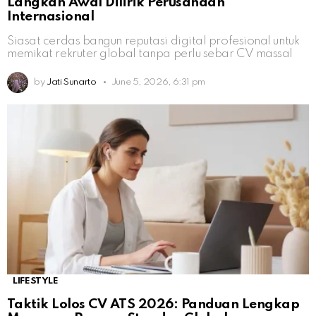
Langkah Awal Dilirik Perusahaan
Internasional
Siasat cerdas bangun reputasi digital profesional untuk
memikat rekruter global tanpa perlu sebar CV massal
by
Jati Sunarto
June 5, 2026, 6:31 pm
LIFESTYLE
Taktik Lolos CV ATS 2026: Panduan Lengkap