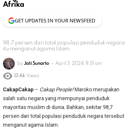
Afrika
GET UPDATES IN YOUR NEWSFEED
98,7 persen dari total populasi penduduk negara
itu menganut agama Islam.
by
Jati Sunarto
April 3, 2024, 8:51 am
13.6k
Views
CakapCakap
–
Cakap People!
Maroko merupakan
salah satu negara yang mempunyai penduduk
mayoritas muslim di dunia. Bahkan, sekitar 98,7
persen dari total populasi penduduk negara tersebut
menganut agama Islam.