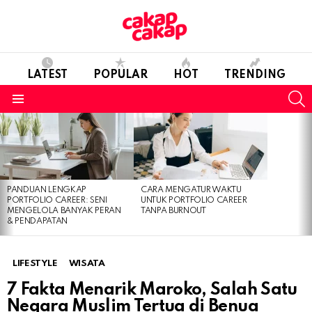
LATEST
POPULAR
HOT
TRENDING
S
Menu
LATEST
STORIES
PANDUAN LENGKAP
CARA MENGATUR WAKTU
PORTFOLIO CAREER: SENI
UNTUK PORTFOLIO CAREER
MENGELOLA BANYAK PERAN
TANPA BURNOUT
& PENDAPATAN
LIFESTYLE
WISATA
7 Fakta Menarik Maroko, Salah Satu
Negara Muslim Tertua di Benua