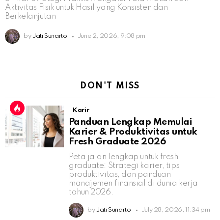
Aktivitas Fisik untuk Hasil yang Konsisten dan
Berkelanjutan
by
Jati Sunarto
June 2, 2026, 9:08 pm
DON'T MISS
Karir
Panduan Lengkap Memulai
Karier & Produktivitas untuk
Fresh Graduate 2026
Peta jalan lengkap untuk fresh
graduate: Strategi karier, tips
produktivitas, dan panduan
manajemen finansial di dunia kerja
tahun 2026.
by
Jati Sunarto
July 28, 2026, 11:34 pm