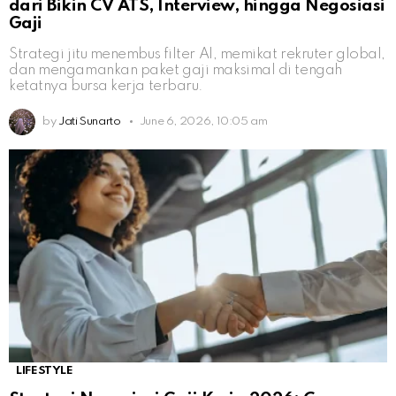
dari Bikin CV ATS, Interview, hingga Negosiasi
Gaji
Strategi jitu menembus filter AI, memikat rekruter global,
dan mengamankan paket gaji maksimal di tengah
ketatnya bursa kerja terbaru.
by
Jati Sunarto
June 6, 2026, 10:05 am
LIFESTYLE