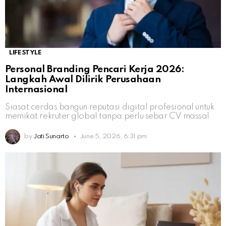
LIFESTYLE
Personal Branding Pencari Kerja 2026:
Langkah Awal Dilirik Perusahaan
Internasional
Siasat cerdas bangun reputasi digital profesional untuk
memikat rekruter global tanpa perlu sebar CV massal
by
Jati Sunarto
June 5, 2026, 6:31 pm