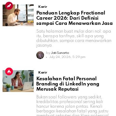
Karir
Panduan Lengkap Fractional
Career 2026: Dari Definisi
sampai Cara Menawarkan Jasa
Satu halaman buat mulai dari nol: apa
itu, berapa tarifnya, skill apa yang
dibutuhkan, sampai cara menawarkan
jasanya.
by
Jati Sunarto
July 24, 2026, 5:29 pm
Karir
Kesalahan Fatal Personal
Branding di LinkedIn yang
Merusak Reputasi
Bukan soal followers yang sedikit,
kredibilitas profesional sering kali
hancur karena jalan pintas. Kenali
berbagai kesalahan fatal yang justru
membuat rekruter dan klien potensial