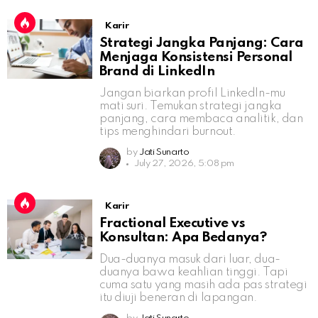
Karir
Strategi Jangka Panjang: Cara
Menjaga Konsistensi Personal
Brand di LinkedIn
Jangan biarkan profil LinkedIn-mu
mati suri. Temukan strategi jangka
panjang, cara membaca analitik, dan
tips menghindari burnout.
by
Jati Sunarto
July 27, 2026, 5:08 pm
Karir
Fractional Executive vs
Konsultan: Apa Bedanya?
Dua-duanya masuk dari luar, dua-
duanya bawa keahlian tinggi. Tapi
cuma satu yang masih ada pas strategi
itu diuji beneran di lapangan.