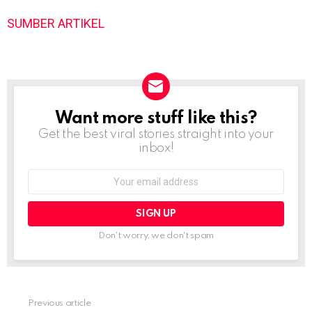
SUMBER ARTIKEL
Want more stuff like this?
NEWSLETTER
Get the best viral stories straight into your
inbox!
Email
address:
Don't worry, we don't spam
Previous article
See