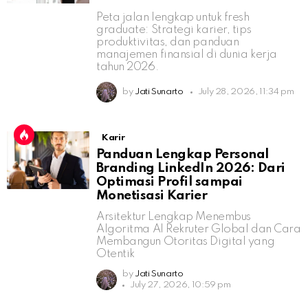
Peta jalan lengkap untuk fresh
graduate: Strategi karier, tips
produktivitas, dan panduan
manajemen finansial di dunia kerja
tahun 2026.
by
Jati Sunarto
July 28, 2026, 11:34 pm
Karir
Panduan Lengkap Personal
Branding LinkedIn 2026: Dari
Optimasi Profil sampai
Monetisasi Karier
Arsitektur Lengkap Menembus
Algoritma AI Rekruter Global dan Cara
Membangun Otoritas Digital yang
Otentik
by
Jati Sunarto
July 27, 2026, 10:59 pm