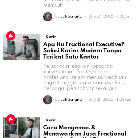
menjauh.
by
Jati Sunarto
July 27, 2026, 4:32 pm
Karir
Apa Itu Fractional Executive?
Solusi Karier Modern Tanpa
Terikat Satu Kantor
Keluar dari jebakan korporasi
konvensional. Saatnya para
profesional senior menjual keahlian
tingkat tinggi secara paruh waktu ke
berbagai perusahaan sekaligus.
by
Jati Sunarto
July 21, 2026, 11:23 am
Karir
Cara Mengemas &
Menawarkan Jasa Fractional