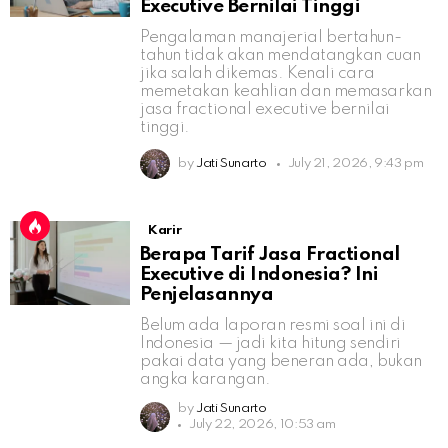
Executive Bernilai Tinggi
Pengalaman manajerial bertahun-
tahun tidak akan mendatangkan cuan
jika salah dikemas. Kenali cara
memetakan keahlian dan memasarkan
jasa fractional executive bernilai
tinggi.
by
Jati Sunarto
July 21, 2026, 9:43 pm
Karir
Berapa Tarif Jasa Fractional
Executive di Indonesia? Ini
Penjelasannya
Belum ada laporan resmi soal ini di
Indonesia — jadi kita hitung sendiri
pakai data yang beneran ada, bukan
angka karangan.
by
Jati Sunarto
July 22, 2026, 10:53 am