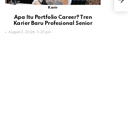
Ini 
Karir
Apa Itu Portfolio Career? Tren
Karier Baru Profesional Senior
August 3, 2026, 11:37 pm