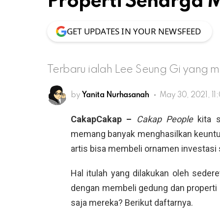
Properti Seharga M
GET UPDATES IN YOUR NEWSFEED
Terbaru ialah Lee Seung Gi yang me
by
Yanita Nurhasanah
May 30, 2021, 11
CakapCakap –
Cakap
People
kita 
memang banyak menghasilkan keuntun
artis bisa membeli ornamen investasi s
Hal itulah yang dilakukan oleh seder
dengan membeli gedung dan properti m
saja mereka? Berikut daftarnya.