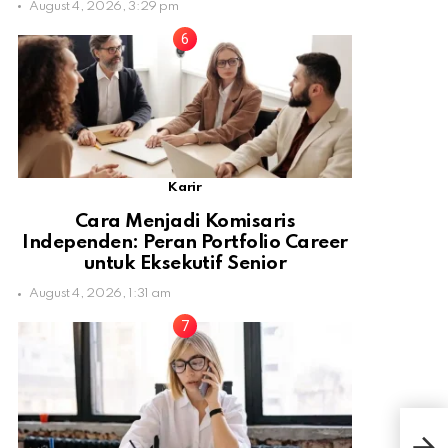
August 4, 2026, 3:29 pm
Karir
Cara Menjadi Komisaris
Independen: Peran Portfolio Career
untuk Eksekutif Senior
August 4, 2026, 1:31 am
4 F