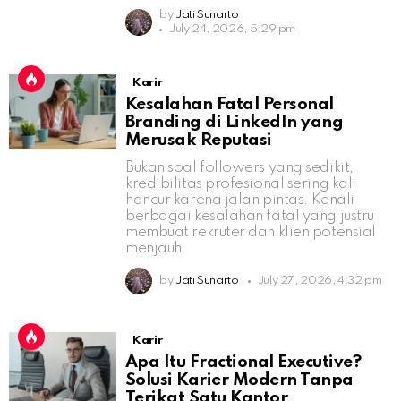
by
Jati Sunarto
July 24, 2026, 5:29 pm
Karir
Kesalahan Fatal Personal
Branding di LinkedIn yang
Merusak Reputasi
Bukan soal followers yang sedikit,
kredibilitas profesional sering kali
hancur karena jalan pintas. Kenali
berbagai kesalahan fatal yang justru
membuat rekruter dan klien potensial
menjauh.
by
Jati Sunarto
July 27, 2026, 4:32 pm
Karir
Apa Itu Fractional Executive?
Solusi Karier Modern Tanpa
Terikat Satu Kantor