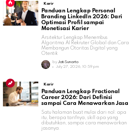
Karir
Panduan Lengkap Personal
Branding LinkedIn 2026: Dari
Optimasi Profil sampai
Monetisasi Karier
Arsitektur Lengkap Menembus
Algoritma AI Rekruter Global dan Cara
Membangun Otoritas Digital yang
Otentik
by
Jati Sunarto
July 27, 2026, 10:59 pm
Karir
Panduan Lengkap Fractional
Career 2026: Dari Definisi
sampai Cara Menawarkan Jasa
Satu halaman buat mulai dari nol: apa
itu, berapa tarifnya, skill apa yang
dibutuhkan, sampai cara menawarkan
jasanya.