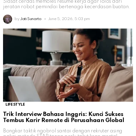
Siasat cerdas memoles resume kerja agar lolos dari
jeratan robot pemindai bertenaga kecerdasan buatan.
by
Jati Sunarto
June 5, 2026, 5:03 pm
LIFESTYLE
Trik Interview Bahasa Inggris: Kunci Sukses
Tembus Karir Remote di Perusahaan Global
Bongkar taktik ngobrol santai dengan rekruter asing