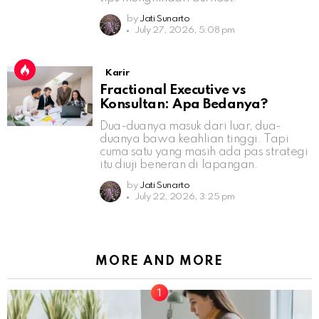
by
Jati Sunarto
July 27, 2026, 5:08 pm
Karir
Fractional Executive vs
Konsultan: Apa Bedanya?
Dua-duanya masuk dari luar, dua-
duanya bawa keahlian tinggi. Tapi
cuma satu yang masih ada pas strategi
itu diuji beneran di lapangan.
by
Jati Sunarto
July 22, 2026, 3:25 pm
MORE AND MORE