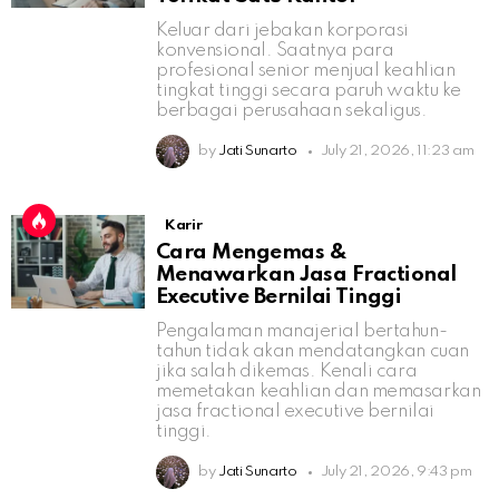
Keluar dari jebakan korporasi
konvensional. Saatnya para
profesional senior menjual keahlian
tingkat tinggi secara paruh waktu ke
berbagai perusahaan sekaligus.
by
Jati Sunarto
July 21, 2026, 11:23 am
Karir
Cara Mengemas &
Menawarkan Jasa Fractional
Executive Bernilai Tinggi
Pengalaman manajerial bertahun-
tahun tidak akan mendatangkan cuan
jika salah dikemas. Kenali cara
memetakan keahlian dan memasarkan
jasa fractional executive bernilai
tinggi.
by
Jati Sunarto
July 21, 2026, 9:43 pm