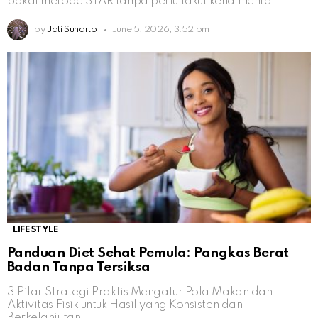
pakai metode STAR tanpa perlu takut kena mental.
by
Jati Sunarto
June 5, 2026, 3:52 pm
LIFESTYLE
Panduan Diet Sehat Pemula: Pangkas Berat
Badan Tanpa Tersiksa
3 Pilar Strategi Praktis Mengatur Pola Makan dan
Aktivitas Fisik untuk Hasil yang Konsisten dan
Berkelanjutan