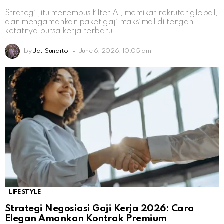
Strategi jitu menembus filter AI, memikat rekruter global,
dan mengamankan paket gaji maksimal di tengah
ketatnya bursa kerja terbaru.
by
Jati Sunarto
June 6, 2026, 10:05 am
LIFESTYLE
Strategi Negosiasi Gaji Kerja 2026: Cara
Elegan Amankan Kontrak Premium