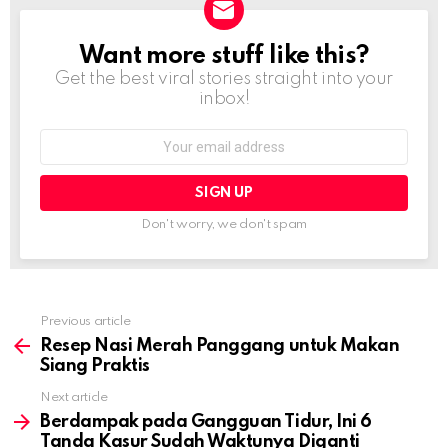
Want more stuff like this?
NEWSLETTER
Get the best viral stories straight into your
inbox!
Email
address:
Don't worry, we don't spam
Previous article
See
more
Resep Nasi Merah Panggang untuk Makan
Siang Praktis
Next article
Berdampak pada Gangguan Tidur, Ini 6
Tanda Kasur Sudah Waktunya Diganti