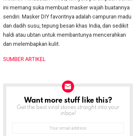
ini memang suka membuat masker wajah buatannya
sendiri. Masker DIY favoritnya adalah campuran madu
dan dadih susu, tepung besan khas India, dan sedikit
haldi atau ubtan untuk membantunya mencerahkan
dan melembapkan kulit.
SUMBER ARTIKEL
Want more stuff like this?
NEWSLETTER
Get the best viral stories straight into your
inbox!
Email
address: