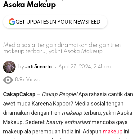
Asoka Makeup
GET UPDATES IN YOUR NEWSFEED
Media sosial tengah diramaikan dengan tren
makeup terbaru, yakni Asoka Makeup
by
Jati Sunarto
April 27, 2024, 2:41 pm
8.9k
Views
CakapCakap
–
Cakap People!
Apa rahasia cantik dan
awet muda Kareena Kapoor? Media sosial tengah
diramaikan dengan tren
makeup
terbaru, yakni Asoka
Makeup. Sederet
beauty enthusiast
mencoba gaya
makeup ala perempuan India ini. Adapun
makeup
ini