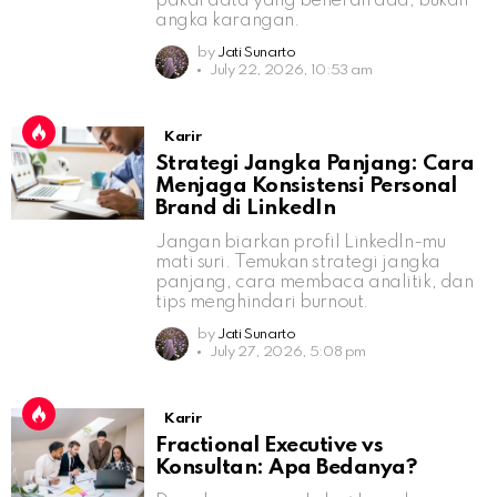
pakai data yang beneran ada, bukan
angka karangan.
by
Jati Sunarto
July 22, 2026, 10:53 am
Karir
Strategi Jangka Panjang: Cara
Menjaga Konsistensi Personal
Brand di LinkedIn
Jangan biarkan profil LinkedIn-mu
mati suri. Temukan strategi jangka
panjang, cara membaca analitik, dan
tips menghindari burnout.
by
Jati Sunarto
July 27, 2026, 5:08 pm
Karir
Fractional Executive vs
Konsultan: Apa Bedanya?