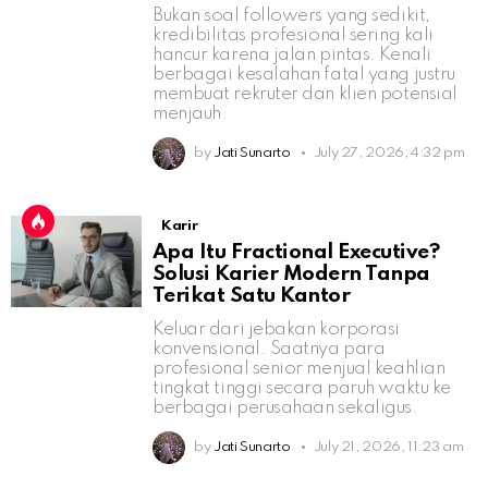
Bukan soal followers yang sedikit,
kredibilitas profesional sering kali
hancur karena jalan pintas. Kenali
berbagai kesalahan fatal yang justru
membuat rekruter dan klien potensial
menjauh.
by
Jati Sunarto
July 27, 2026, 4:32 pm
Karir
Apa Itu Fractional Executive?
Solusi Karier Modern Tanpa
Terikat Satu Kantor
Keluar dari jebakan korporasi
konvensional. Saatnya para
profesional senior menjual keahlian
tingkat tinggi secara paruh waktu ke
berbagai perusahaan sekaligus.
by
Jati Sunarto
July 21, 2026, 11:23 am