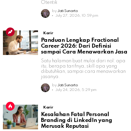
Otentik
by
Jati Sunarto
July 27, 2026, 10:59 pm
Karir
Panduan Lengkap Fractional
Career 2026: Dari Definisi
sampai Cara Menawarkan Jasa
Satu halaman buat mulai dari nol: apa
itu, berapa tarifnya, skill apa yang
dibutuhkan, sampai cara menawarkan
jasanya.
by
Jati Sunarto
July 24, 2026, 5:29 pm
Karir
Kesalahan Fatal Personal
Branding di LinkedIn yang
Merusak Reputasi