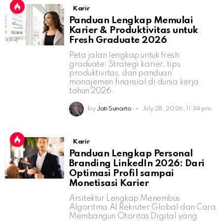
Karir
Panduan Lengkap Memulai
Karier & Produktivitas untuk
Fresh Graduate 2026
Peta jalan lengkap untuk fresh
graduate: Strategi karier, tips
produktivitas, dan panduan
manajemen finansial di dunia kerja
tahun 2026.
by
Jati Sunarto
July 28, 2026, 11:34 pm
Karir
Panduan Lengkap Personal
Branding LinkedIn 2026: Dari
Optimasi Profil sampai
Monetisasi Karier
Arsitektur Lengkap Menembus
Algoritma AI Rekruter Global dan Cara
Membangun Otoritas Digital yang