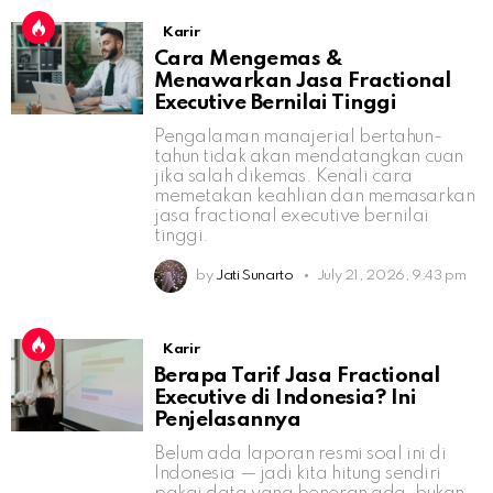
Karir
Cara Mengemas &
Menawarkan Jasa Fractional
Executive Bernilai Tinggi
Pengalaman manajerial bertahun-
tahun tidak akan mendatangkan cuan
jika salah dikemas. Kenali cara
memetakan keahlian dan memasarkan
jasa fractional executive bernilai
tinggi.
by
Jati Sunarto
July 21, 2026, 9:43 pm
Karir
Berapa Tarif Jasa Fractional
Executive di Indonesia? Ini
Penjelasannya
Belum ada laporan resmi soal ini di
Indonesia — jadi kita hitung sendiri