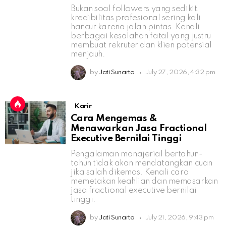
Bukan soal followers yang sedikit,
kredibilitas profesional sering kali
hancur karena jalan pintas. Kenali
berbagai kesalahan fatal yang justru
membuat rekruter dan klien potensial
menjauh.
by
Jati Sunarto
July 27, 2026, 4:32 pm
Karir
Cara Mengemas &
Menawarkan Jasa Fractional
Executive Bernilai Tinggi
Pengalaman manajerial bertahun-
tahun tidak akan mendatangkan cuan
jika salah dikemas. Kenali cara
memetakan keahlian dan memasarkan
jasa fractional executive bernilai
tinggi.
by
Jati Sunarto
July 21, 2026, 9:43 pm