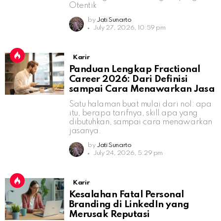
Otentik
by
Jati Sunarto
July 27, 2026, 10:59 pm
Karir
Panduan Lengkap Fractional
Career 2026: Dari Definisi
sampai Cara Menawarkan Jasa
Satu halaman buat mulai dari nol: apa
itu, berapa tarifnya, skill apa yang
dibutuhkan, sampai cara menawarkan
jasanya.
by
Jati Sunarto
July 24, 2026, 5:29 pm
Karir
Kesalahan Fatal Personal
Branding di LinkedIn yang
Merusak Reputasi