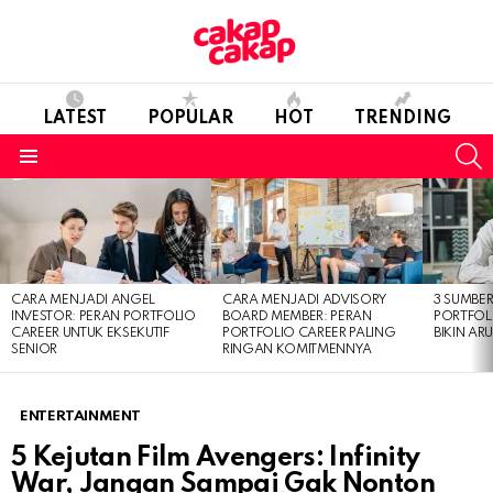
LATEST
POPULAR
HOT
TRENDING
S
Menu
LATEST
STORIES
CARA MENJADI ANGEL
CARA MENJADI ADVISORY
3 SUMBE
INVESTOR: PERAN PORTFOLIO
BOARD MEMBER: PERAN
PORTFOL
CAREER UNTUK EKSEKUTIF
PORTFOLIO CAREER PALING
BIKIN ARU
SENIOR
RINGAN KOMITMENNYA
ENTERTAINMENT
5 Kejutan Film Avengers: Infinity
War, Jangan Sampai Gak Nonton