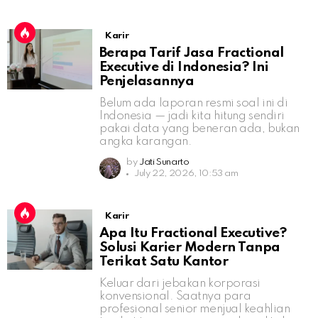
Karir
Berapa Tarif Jasa Fractional
Executive di Indonesia? Ini
Penjelasannya
Belum ada laporan resmi soal ini di
Indonesia — jadi kita hitung sendiri
pakai data yang beneran ada, bukan
angka karangan.
by
Jati Sunarto
July 22, 2026, 10:53 am
Karir
Apa Itu Fractional Executive?
Solusi Karier Modern Tanpa
Terikat Satu Kantor
Keluar dari jebakan korporasi
konvensional. Saatnya para
profesional senior menjual keahlian