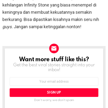
kehilangan Infinity Stone yang biasa menempel di
keningnya dan membuat kekuatannya semakin
berkurang. Bisa dipastikan kisahnya makin seru nih
guys.
Jangan sampai ketinggalan nonton!
Want more stuff like this?
NEWSLETTER
Get the best viral stories straight into your
inbox!
Email
address:
Don't worry, we don't spam