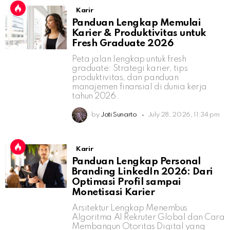
Karir
Panduan Lengkap Memulai
Karier & Produktivitas untuk
Fresh Graduate 2026
Peta jalan lengkap untuk fresh
graduate: Strategi karier, tips
produktivitas, dan panduan
manajemen finansial di dunia kerja
tahun 2026.
by
Jati Sunarto
July 28, 2026, 11:34 pm
Karir
Panduan Lengkap Personal
Branding LinkedIn 2026: Dari
Optimasi Profil sampai
Monetisasi Karier
Arsitektur Lengkap Menembus
Algoritma AI Rekruter Global dan Cara
Membangun Otoritas Digital yang