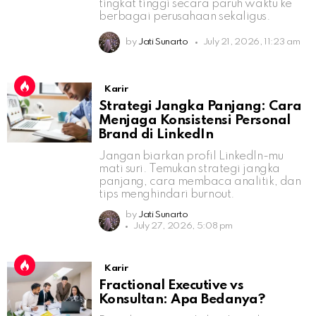
tingkat tinggi secara paruh waktu ke
berbagai perusahaan sekaligus.
by
Jati Sunarto
July 21, 2026, 11:23 am
Karir
Strategi Jangka Panjang: Cara
Menjaga Konsistensi Personal
Brand di LinkedIn
Jangan biarkan profil LinkedIn-mu
mati suri. Temukan strategi jangka
panjang, cara membaca analitik, dan
tips menghindari burnout.
by
Jati Sunarto
July 27, 2026, 5:08 pm
Karir
Fractional Executive vs
Konsultan: Apa Bedanya?