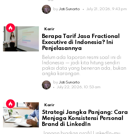
by
Jati Sunarto
July 21, 2026, 9:43 pm
Karir
Berapa Tarif Jasa Fractional
Executive di Indonesia? Ini
Penjelasannya
Belum ada laporan resmi soal ini di
Indonesia — jadi kita hitung sendiri
pakai data yang beneran ada, bukan
angka karangan.
by
Jati Sunarto
July 22, 2026, 10:53 am
Karir
Strategi Jangka Panjang: Cara
Menjaga Konsistensi Personal
Brand di LinkedIn
Jangan biarkan profil LinkedIn-mu