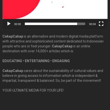
00:00
00:04
CakapCakap
is an alternative and modern digital media platform
with attractive and sophisticated content dedicated to Indonesian
people who are or feel younger.
CakapCakap
is an online
destination with over 14,000+ articles which is:
EDUCATING • ENTERTAINING • ENGAGING
CakapCakap
cares about the sustainability of cultural values and
believe in giving access to information which is independent &
impartial, transparent & balanced. So, be part of the movement!
YOUR ULTIMATE MEDIA FOR YOUR LIFE!