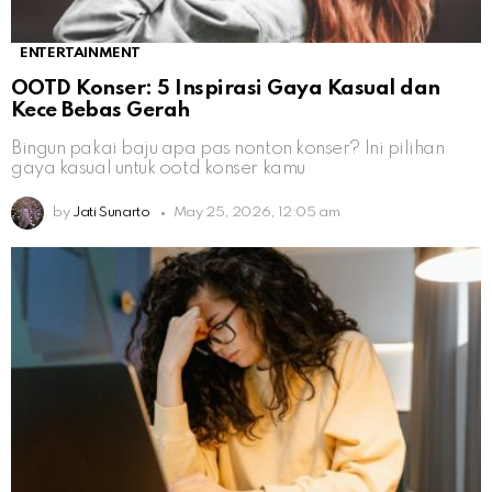
ENTERTAINMENT
OOTD Konser: 5 Inspirasi Gaya Kasual dan
Kece Bebas Gerah
Bingun pakai baju apa pas nonton konser? Ini pilihan
gaya kasual untuk ootd konser kamu
by
Jati Sunarto
May 25, 2026, 12:05 am