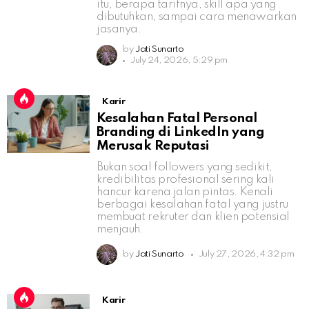
itu, berapa tarifnya, skill apa yang
dibutuhkan, sampai cara menawarkan
jasanya.
by
Jati Sunarto
July 24, 2026, 5:29 pm
Karir
Kesalahan Fatal Personal
Branding di LinkedIn yang
Merusak Reputasi
Bukan soal followers yang sedikit,
kredibilitas profesional sering kali
hancur karena jalan pintas. Kenali
berbagai kesalahan fatal yang justru
membuat rekruter dan klien potensial
menjauh.
by
Jati Sunarto
July 27, 2026, 4:32 pm
Karir