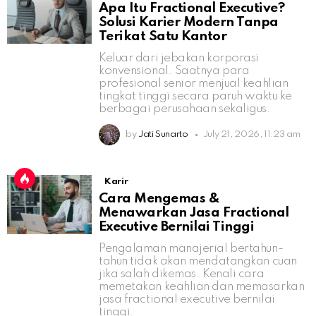
Apa Itu Fractional Executive?
Solusi Karier Modern Tanpa
Terikat Satu Kantor
Keluar dari jebakan korporasi
konvensional. Saatnya para
profesional senior menjual keahlian
tingkat tinggi secara paruh waktu ke
berbagai perusahaan sekaligus.
by
Jati Sunarto
July 21, 2026, 11:23 am
Karir
Cara Mengemas &
Menawarkan Jasa Fractional
Executive Bernilai Tinggi
Pengalaman manajerial bertahun-
tahun tidak akan mendatangkan cuan
jika salah dikemas. Kenali cara
memetakan keahlian dan memasarkan
jasa fractional executive bernilai
tinggi.