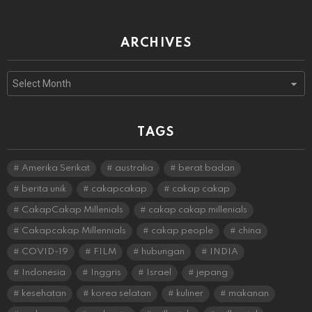
ARCHIVES
Archives
TAGS
Amerika Serikat
australia
berat badan
berita unik
cakapcakap
cakap cakap
CakapCakap Millenials
cakap cakap millenials
Cakapcakap Millennials
cakap people
china
COVID-19
FILM
hubungan
INDIA
Indonesia
Inggris
Israel
jepang
kesehatan
korea selatan
kuliner
makanan