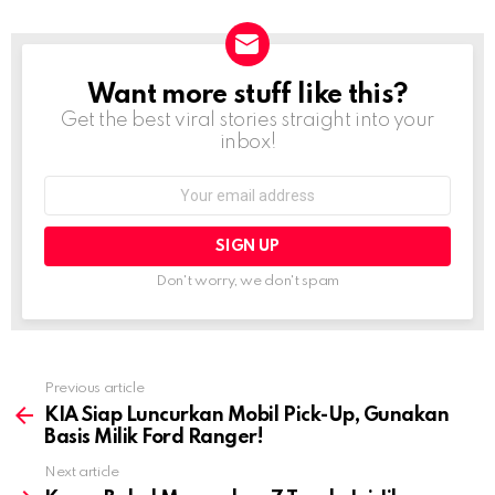
Want more stuff like this?
NEWSLETTER
Get the best viral stories straight into your
inbox!
Email
address:
Don't worry, we don't spam
Previous article
See
more
KIA Siap Luncurkan Mobil Pick-Up, Gunakan
Basis Milik Ford Ranger!
Next article