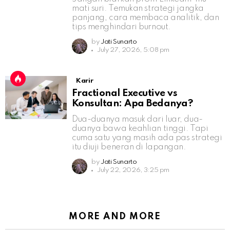
mati suri. Temukan strategi jangka
panjang, cara membaca analitik, dan
tips menghindari burnout.
by
Jati Sunarto
July 27, 2026, 5:08 pm
Karir
Fractional Executive vs
Konsultan: Apa Bedanya?
Dua-duanya masuk dari luar, dua-
duanya bawa keahlian tinggi. Tapi
cuma satu yang masih ada pas strategi
itu diuji beneran di lapangan.
by
Jati Sunarto
July 22, 2026, 3:25 pm
MORE AND MORE