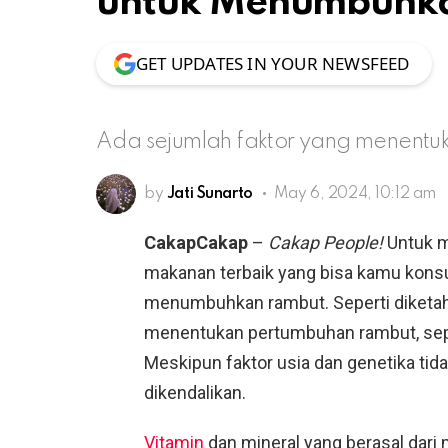
untuk Menumbuhk
GET UPDATES IN YOUR NEWSFEED
Ada sejumlah faktor yang menentu
by
Jati Sunarto
May 6, 2024, 10:12 am
CakapCakap
–
Cakap People!
Untuk m
makanan terbaik yang bisa kamu kon
menumbuhkan rambut. Seperti diketahu
menentukan pertumbuhan rambut, seper
Meskipun faktor usia dan genetika tida
dikendalikan.
Vitamin
dan mineral yang berasal dari