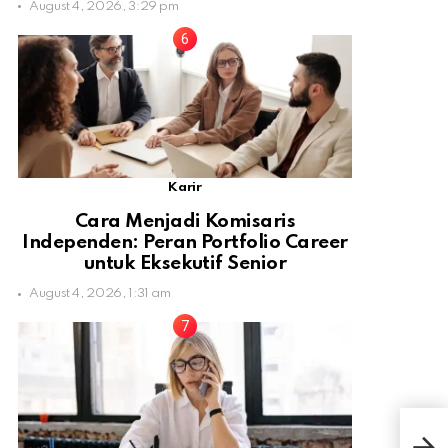
August 4, 2026, 3:29 pm
Karir
Cara Menjadi Komisaris
Independen: Peran Portfolio Career
untuk Eksekutif Senior
August 4, 2026, 1:31 am
Isr