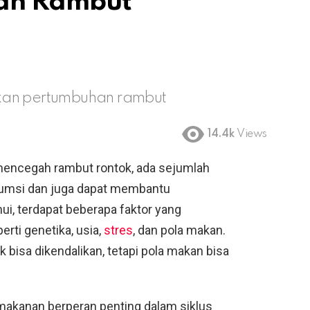
an Rambut
kan pertumbuhan rambut
14.4k
Views
encegah rambut rontok, ada sejumlah
sumsi dan juga dapat membantu
i, terdapat beberapa faktor yang
ti genetika, usia,
stres
, dan pola makan.
k bisa dikendalikan, tetapi pola makan bisa
 makanan berperan penting dalam siklus