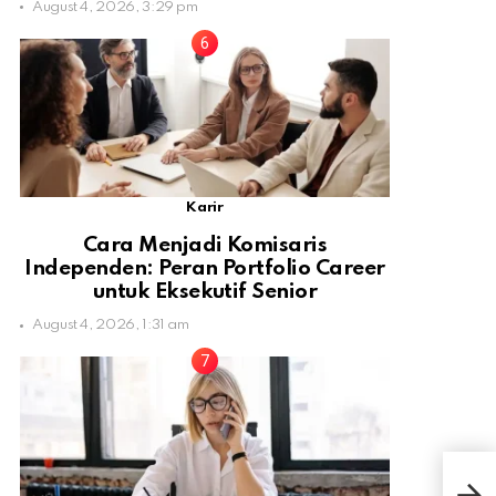
August 4, 2026, 3:29 pm
Karir
Cara Menjadi Komisaris
Independen: Peran Portfolio Career
untuk Eksekutif Senior
August 4, 2026, 1:31 am
App
Khu