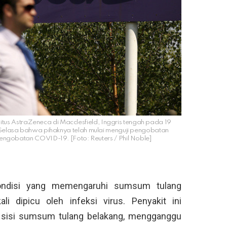
itus AstraZeneca di Macclesfield, Inggris tengah pada 19
elasa bahwa pihaknya telah mulai menguji pengobatan
engobatan COVID-19. [Foto: Reuters / Phil Noble]
kondisi yang memengaruhi sumsum tulang
li dipicu oleh infeksi virus. Penyakit ini
sisi sumsum tulang belakang, mengganggu