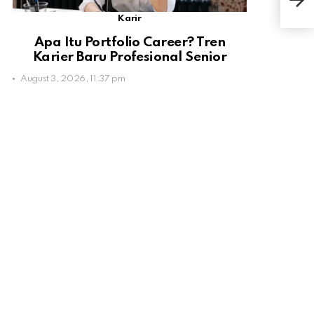
Tam
Karir
Apa Itu Portfolio Career? Tren
Karier Baru Profesional Senior
August 3, 2026, 11:37 pm