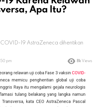
D-19 Karena Relawan
sversa, Apa Itu?
sin COVID-19 AstraZeneca dihentikan
2:50 pm
8k
Views
eorang relawan uji coba Fase 3 vaksin
COVID-
eneca memicu penghentian global uji coba
Inggris Raya itu mengalami gejala neurologis
flamasi tulang belakang yang langka namun
is Transversa, kata CEO AstraZeneca Pascal