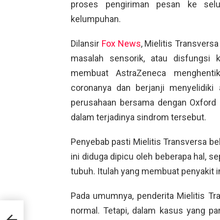
proses pengiriman pesan ke sel
kelumpuhan.
Dilansir
Fox News
, Mielitis Transvers
masalah sensorik, atau disfungsi 
membuat AstraZeneca menghentik
coronanya dan berjanji menyelidik
perusahaan bersama dengan Oxford U
dalam terjadinya sindrom tersebut.
Penyebab pasti Mielitis Transversa be
ini diduga dipicu oleh beberapa hal, s
tubuh. Itulah yang membuat penyakit i
Pada umumnya, penderita Mielitis T
normal. Tetapi, dalam kasus yang p
n
gga