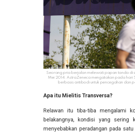
Seorang pria berjalan melewati papan tanda di s
Mei 2014. AstraZeneca mengatakan pada hari S
berbasis antibodi untuk pencegahan dan p
Apa itu Mielitis Transversa?
Relawan itu tiba-tiba mengalami 
belakangnya, kondisi yang sering ka
menyebabkan peradangan pada satu 