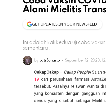
Coba Vaksin COVI
Alami Mielitis Tran
GET UPDATES IN YOUR NEWSFEED
Ini adalah kali kedua uji coba vak
sementara.
by
Jati Sunarto
September 12, 2020, 1
CakapCakap
–
Cakap People!
Salah s
19
dari perusahaan farmasi AstraZ
tersebut. Pasalnya relawan wanita di 
yang konsisten dengan gangguan in
serius yang disebut sebagai Mielit