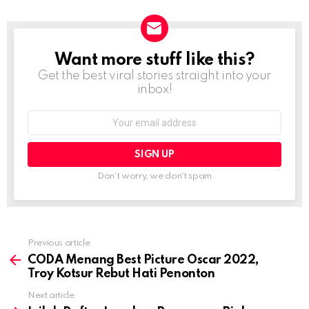
Want more stuff like this?
NEWSLETTER
Get the best viral stories straight into your
inbox!
Email
address:
Don't worry, we don't spam
Previous article
See
more
CODA Menang Best Picture Oscar 2022,
Troy Kotsur Rebut Hati Penonton
Next article