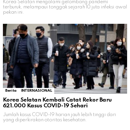
Korea Selatan mengalami gelombang pandemi
terburuk, melampaui tonggak sejarah 10 juta infeksi awal
pekan ini.
Berita
INTERNASIONAL
Korea Selatan Kembali Catat Rekor Baru
621.000 Kasus COVID-19 Sehari
Jumlah kasus COVID-19 harian jauh lebih tinggi dari
yang diperkirakan otoritas kesehatan.