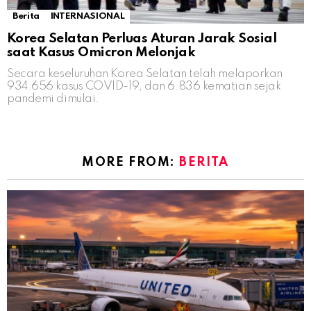
Berita
INTERNASIONAL
Korea Selatan Perluas Aturan Jarak Sosial
saat Kasus Omicron Melonjak
Secara keseluruhan Korea Selatan telah melaporkan
934.656 kasus COVID-19, dan 6.836 kematian sejak
pandemi dimulai.
MORE FROM:
BERITA