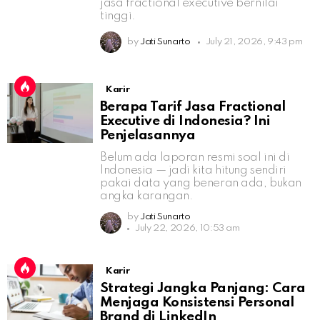
jasa fractional executive bernilai
tinggi.
by
Jati Sunarto
July 21, 2026, 9:43 pm
Karir
Berapa Tarif Jasa Fractional
Executive di Indonesia? Ini
Penjelasannya
Belum ada laporan resmi soal ini di
Indonesia — jadi kita hitung sendiri
pakai data yang beneran ada, bukan
angka karangan.
by
Jati Sunarto
July 22, 2026, 10:53 am
Karir
Strategi Jangka Panjang: Cara
Menjaga Konsistensi Personal
Brand di LinkedIn