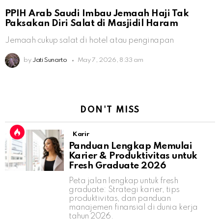
PPIH Arab Saudi Imbau Jemaah Haji Tak
Paksakan Diri Salat di Masjidil Haram
Jemaah cukup salat di hotel atau penginapan
by
Jati Sunarto
May 7, 2026, 8:33 am
DON'T MISS
Karir
Panduan Lengkap Memulai
Karier & Produktivitas untuk
Fresh Graduate 2026
Peta jalan lengkap untuk fresh
graduate: Strategi karier, tips
produktivitas, dan panduan
manajemen finansial di dunia kerja
tahun 2026.