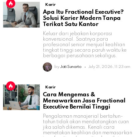
Karir
Apa Itu Fractional Executive?
Solusi Karier Modern Tanpa
Terikat Satu Kantor
Keluar dari jebakan korporasi
konvensional. Saatnya para
profesional senior menjual keahlian
tingkat tinggi secara paruh waktu ke
berbagai perusahaan sekaligus.
by
Jati Sunarto
July 21, 2026, 11:23 am
Karir
Cara Mengemas &
Menawarkan Jasa Fractional
Executive Bernilai Tinggi
Pengalaman manajerial bertahun-
tahun tidak akan mendatangkan cuan
jika salah dikemas. Kenali cara
memetakan keahlian dan memasarkan