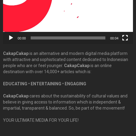
00:00
00:04
CakapCakap
is an alternative and modern digital media platform
with attractive and sophisticated content dedicated to Indonesian
people who are or feel younger.
CakapCakap
is an online
destination with over 14,000+ articles which is:
EDUCATING • ENTERTAINING • ENGAGING
CakapCakap
cares about the sustainability of cultural values and
believe in giving access to information which is independent &
impartial, transparent & balanced. So, be part of the movement!
YOUR ULTIMATE MEDIA FOR YOUR LIFE!