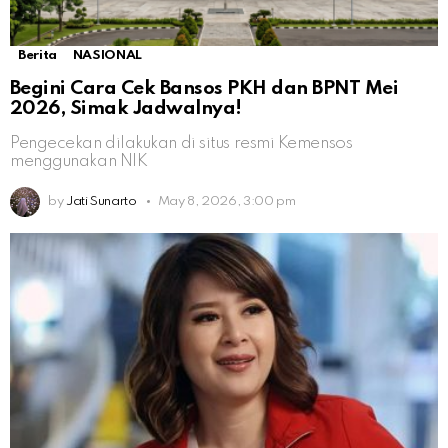
Berita
NASIONAL
Begini Cara Cek Bansos PKH dan BPNT Mei
2026, Simak Jadwalnya!
Pengecekan dilakukan di situs resmi Kemensos
menggunakan NIK
by
Jati Sunarto
May 8, 2026, 3:00 pm