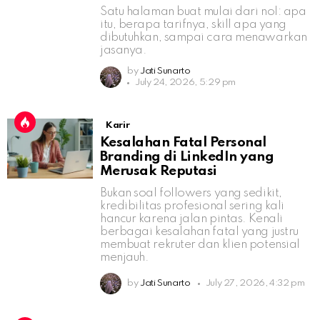
Satu halaman buat mulai dari nol: apa
itu, berapa tarifnya, skill apa yang
dibutuhkan, sampai cara menawarkan
jasanya.
by
Jati Sunarto
July 24, 2026, 5:29 pm
Karir
Kesalahan Fatal Personal
Branding di LinkedIn yang
Merusak Reputasi
Bukan soal followers yang sedikit,
kredibilitas profesional sering kali
hancur karena jalan pintas. Kenali
berbagai kesalahan fatal yang justru
membuat rekruter dan klien potensial
menjauh.
by
Jati Sunarto
July 27, 2026, 4:32 pm