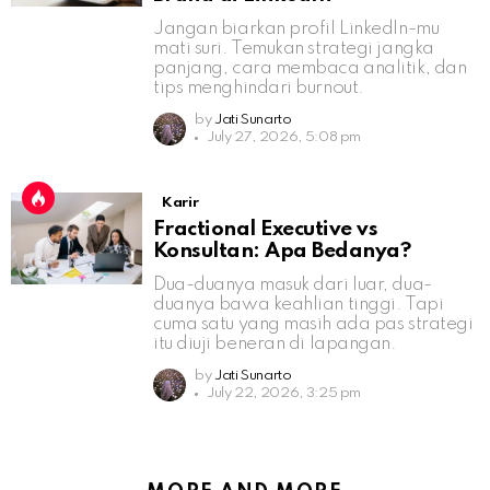
Jangan biarkan profil LinkedIn-mu
mati suri. Temukan strategi jangka
panjang, cara membaca analitik, dan
tips menghindari burnout.
by
Jati Sunarto
July 27, 2026, 5:08 pm
Karir
Fractional Executive vs
Konsultan: Apa Bedanya?
Dua-duanya masuk dari luar, dua-
duanya bawa keahlian tinggi. Tapi
cuma satu yang masih ada pas strategi
itu diuji beneran di lapangan.
by
Jati Sunarto
July 22, 2026, 3:25 pm