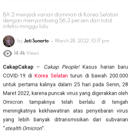
BA.2 menjadi varian dominan di Korea Selatan
dengan menyumbang 56,3 persen dari total
infeksi minggu lalu
by
Jati Sunarto
March 28, 2022, 10:17 pm
14.4k
Views
CakapCakap
–
Cakap People!
Kasus harian baru
COVID-19 di
Korea Selatan
turun di bawah 200.000
untuk pertama kalinya dalam 25 hari pada Senin, 28
Maret 2022, karena puncak virus yang digerakkan oleh
Omicron tampaknya telah berlalu di tengah
meningkatnya kekhawatiran atas penyebaran virus
yang lebih banyak ditransmisikan dari subvarian
“
stealth Omicron
“.