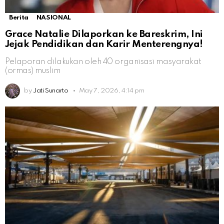
Berita
NASIONAL
Grace Natalie Dilaporkan ke Bareskrim, Ini
Jejak Pendidikan dan Karir Menterengnya!
Pelaporan dilakukan oleh 40 organisasi masyarakat
(ormas) muslim
by
Jati Sunarto
May 7, 2026, 4:14 pm