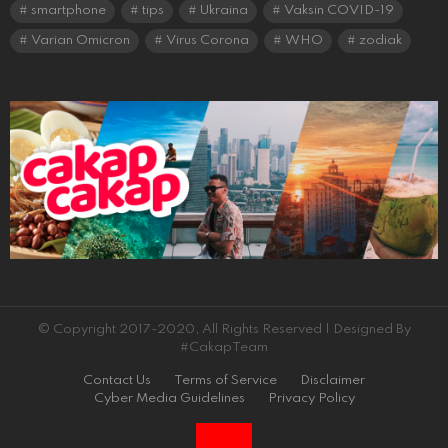
smartphone
tips
Ukraina
Vaksin COVID-19
Varian Omicron
Virus Corona
WHO
zodiak
© Copyright 2017-2020, All Rights Reserved | Designed By
#CakapTeam
Contact Us
Terms of Service
Disclaimer
Cyber Media Guidelines
Privacy Policy