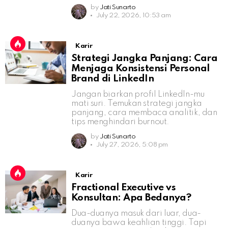
by
Jati Sunarto
July 22, 2026, 10:53 am
Karir
Strategi Jangka Panjang: Cara
Menjaga Konsistensi Personal
Brand di LinkedIn
Jangan biarkan profil LinkedIn-mu
mati suri. Temukan strategi jangka
panjang, cara membaca analitik, dan
tips menghindari burnout.
by
Jati Sunarto
July 27, 2026, 5:08 pm
Karir
Fractional Executive vs
Konsultan: Apa Bedanya?
Dua-duanya masuk dari luar, dua-
duanya bawa keahlian tinggi. Tapi