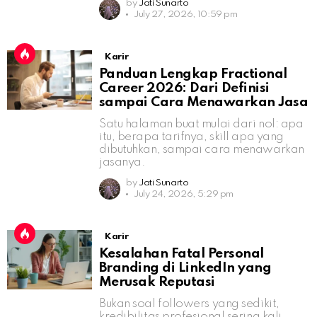
by
Jati Sunarto
July 27, 2026, 10:59 pm
Karir
Panduan Lengkap Fractional
Career 2026: Dari Definisi
sampai Cara Menawarkan Jasa
Satu halaman buat mulai dari nol: apa
itu, berapa tarifnya, skill apa yang
dibutuhkan, sampai cara menawarkan
jasanya.
by
Jati Sunarto
July 24, 2026, 5:29 pm
Karir
Kesalahan Fatal Personal
Branding di LinkedIn yang
Merusak Reputasi
Bukan soal followers yang sedikit,
kredibilitas profesional sering kali