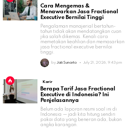
Cara Mengemas &
Menawarkan Jasa Fractional
Executive Bernilai Tinggi
Pengalaman manajerial bertahun-
tahun tidak akan mendatangkan cuan
jika salah dikemas. Kenali cara
memetakan keahlian dan memasarkan
jasa fractional executive bernilai
tinggi.
by
Jati Sunarto
July 21, 2026, 9:43 pm
Karir
Berapa Tarif Jasa Fractional
Executive di Indonesia? Ini
Penjelasannya
Belum ada laporan resmi soal ini di
Indonesia — jadi kita hitung sendiri
pakai data yang beneran ada, bukan
angka karangan.