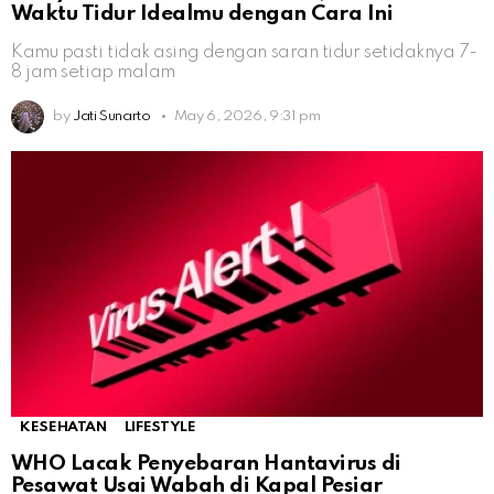
Waktu Tidur Idealmu dengan Cara Ini
Kamu pasti tidak asing dengan saran tidur setidaknya 7-
8 jam setiap malam
by
Jati Sunarto
May 6, 2026, 9:31 pm
KESEHATAN
LIFESTYLE
WHO Lacak Penyebaran Hantavirus di
Pesawat Usai Wabah di Kapal Pesiar