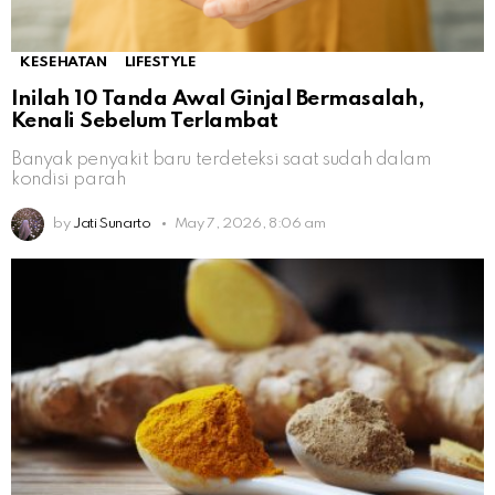
KESEHATAN
LIFESTYLE
Inilah 10 Tanda Awal Ginjal Bermasalah,
Kenali Sebelum Terlambat
Banyak penyakit baru terdeteksi saat sudah dalam
kondisi parah
by
Jati Sunarto
May 7, 2026, 8:06 am