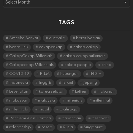
TAGS
Amerika Serikat
australia
berat badan
berita unik
cakapcakap
cakap cakap
CakapCakap Millenials
cakap cakap millenials
Cakapcakap Millennials
cakap people
china
COVID-19
FILM
hubungan
INDIA
Indonesia
Inggris
Israel
jepang
kesehatan
korea selatan
kuliner
makanan
makassar
malaysia
millenials
millennial
millennials
mobil
olahraga
Pandemi Virus Corona
pasangan
pesawat
relationship
resep
Rusia
Singapura