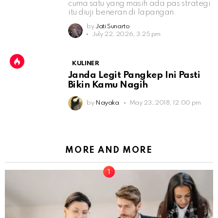
cuma satu yang masih ada pas strategi
itu diuji beneran di lapangan.
by
Jati Sunarto
July 22, 2026, 3:25 pm
KULINER
Janda Legit Pangkep Ini Pasti
Bikin Kamu Nagih
by
Nayaka
May 23, 2018, 12:00 pm
MORE AND MORE