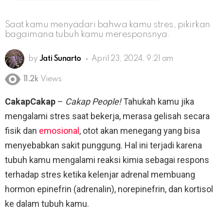
Saat kamu menyadari bahwa kamu stres, pikirkan
bagaimana tubuh kamu meresponsnya.
by
Jati Sunarto
April 23, 2024, 9:21 am
11.2k
Views
CakapCakap
–
Cakap People!
Tahukah kamu jika
mengalami stres saat bekerja, merasa gelisah secara
fisik dan
emosional
, otot akan menegang yang bisa
menyebabkan sakit punggung. Hal ini terjadi karena
tubuh kamu mengalami reaksi kimia sebagai respons
terhadap stres ketika kelenjar adrenal membuang
hormon epinefrin (adrenalin), norepinefrin, dan kortisol
ke dalam tubuh kamu.