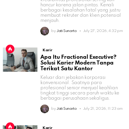
hancur karena jalan pintas. Kenali
berbagai kesalahan fatal yang justru
membuat rekruter dan klien potensial
menjauh.
by
Jati Sunarto
July 27, 2026, 4:32 pm
Karir
Apa Itu Fractional Executive?
Solusi Karier Modern Tanpa
Terikat Satu Kantor
Keluar dari jebakan korporasi
konvensional. Saatnya para
profesional senior menjual keahlian
tingkat tinggi secara paruh waktu ke
berbagai perusahaan sekaligus.
by
Jati Sunarto
July 21, 2026, 11:23 am
Karir