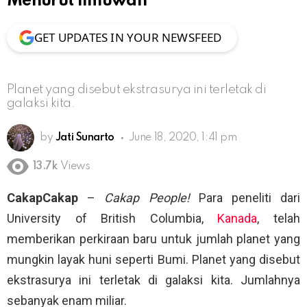
Menurut Ilmuwan
GET UPDATES IN YOUR NEWSFEED
Planet yang disebut ekstrasurya ini terletak di
galaksi kita.
by
Jati Sunarto
June 18, 2020, 1:41 pm
13.7k
Views
CakapCakap
–
Cakap People!
Para peneliti dari
University of British Columbia,
Kanada
, telah
memberikan perkiraan baru untuk jumlah planet yang
mungkin layak huni seperti Bumi. Planet yang disebut
ekstrasurya ini terletak di galaksi kita. Jumlahnya
sebanyak enam miliar.