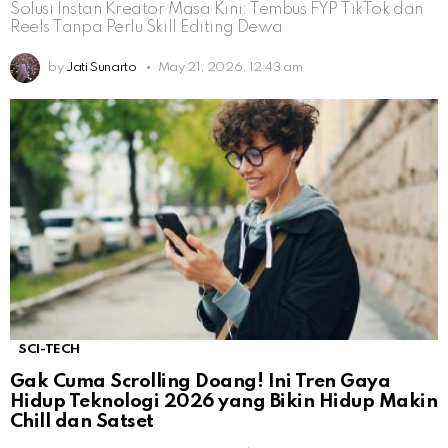
Solusi Instan Kreator Masa Kini: Tembus FYP TikTok dan
Reels Tanpa Perlu Skill Editing Dewa
by
Jati Sunarto
May 21, 2026, 12:43 am
SCI-TECH
Gak Cuma Scrolling Doang! Ini Tren Gaya
Hidup Teknologi 2026 yang Bikin Hidup Makin
Chill dan Satset