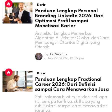
Karir
Panduan Lengkap Personal
Branding LinkedIn 2026: Dari
Optimasi Profil sampai
Monetisasi Karier
Arsitektur Lengkap Menembus
Algoritma AI Rekruter Global dan Cara
Membangun Otoritas Digital yang
Otentik
by
Jati Sunarto
July 27, 2026, 10:59 pm
Karir
Panduan Lengkap Fractional
Career 2026: Dari Definisi
sampai Cara Menawarkan Jasa
Satu halaman buat mulai dari nol: apa
itu, berapa tarifnya, skill apa yang
dibutuhkan, sampai cara menawarkan
jasanya.