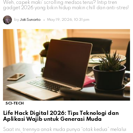
Weh, capek maki’ scrolling medsos terus? Intip tren
gadget 2026 yang bikin hidup makin chill dan anti-stres!
by
Jati Sunarto
May 19, 2026, 10:31 pm
SCI-TECH
Life Hack Digital 2026: Tips Teknologi dan
Aplikasi Wajib untuk Generasi Muda
Saat ini, trennya anak muda punya “otak kedua” melalui