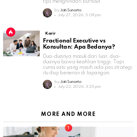
tips menghindari burnout.
by
Jati Sunarto
July 27, 2026, 5:08 pm
Karir
Fractional Executive vs
Konsultan: Apa Bedanya?
Dua-duanya masuk dari luar, dua-
duanya bawa keahlian tinggi. Tapi
cuma satu yang masih ada pas strategi
itu diuji beneran di lapangan.
by
Jati Sunarto
July 22, 2026, 3:25 pm
MORE AND MORE