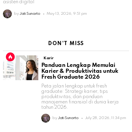
asisten digital
by
Jati Sunarto
May 13, 2026, 9:51 pm
DON'T MISS
Karir
Panduan Lengkap Memulai
Karier & Produktivitas untuk
Fresh Graduate 2026
Peta jalan lengkap untuk fresh
graduate: Strategi karier, tips
produktivitas, dan panduan
manajemen finansial di dunia kerja
tahun 2026.
by
Jati Sunarto
July 28, 2026, 11:34 pm