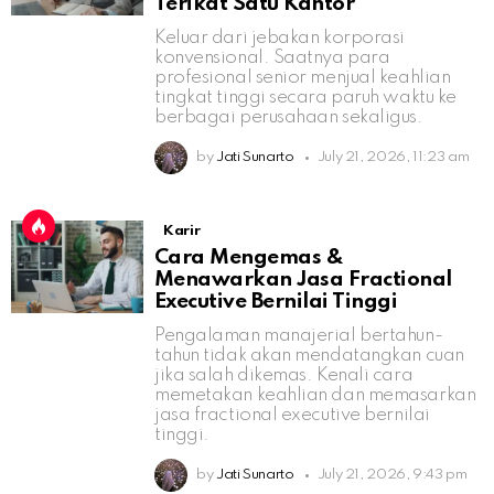
Terikat Satu Kantor
Keluar dari jebakan korporasi
konvensional. Saatnya para
profesional senior menjual keahlian
tingkat tinggi secara paruh waktu ke
berbagai perusahaan sekaligus.
by
Jati Sunarto
July 21, 2026, 11:23 am
Karir
Cara Mengemas &
Menawarkan Jasa Fractional
Executive Bernilai Tinggi
Pengalaman manajerial bertahun-
tahun tidak akan mendatangkan cuan
jika salah dikemas. Kenali cara
memetakan keahlian dan memasarkan
jasa fractional executive bernilai
tinggi.
by
Jati Sunarto
July 21, 2026, 9:43 pm