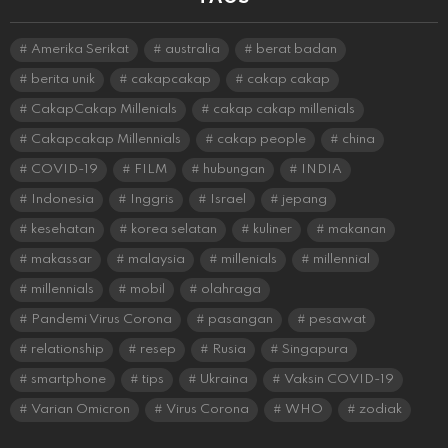
Amerika Serikat
australia
berat badan
berita unik
cakapcakap
cakap cakap
CakapCakap Millenials
cakap cakap millenials
Cakapcakap Millennials
cakap people
china
COVID-19
FILM
hubungan
INDIA
Indonesia
Inggris
Israel
jepang
kesehatan
korea selatan
kuliner
makanan
makassar
malaysia
millenials
millennial
millennials
mobil
olahraga
Pandemi Virus Corona
pasangan
pesawat
relationship
resep
Rusia
Singapura
smartphone
tips
Ukraina
Vaksin COVID-19
Varian Omicron
Virus Corona
WHO
zodiak