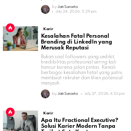
by
Jati Sunarto
July 24, 2026, 5:29 pm
Karir
Kesalahan Fatal Personal
Branding di LinkedIn yang
Merusak Reputasi
Bukan soal followers yang sedikit,
kredibilitas profesional sering kali
hancur karena jalan pintas. Kenali
berbagai kesalahan fatal yang justru
membuat rekruter dan klien potensial
menjauh.
by
Jati Sunarto
July 27, 2026, 4:32 pm
Karir
Apa Itu Fractional Executive?
Solusi Karier Modern Tanpa