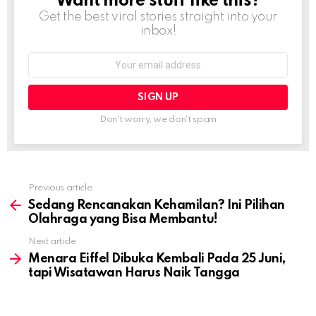
Want more stuff like this?
NEWSLETTER
Get the best viral stories straight into your
inbox!
Email
address:
Don't worry, we don't spam
Previous article
See
more
Sedang Rencanakan Kehamilan? Ini Pilihan
Olahraga yang Bisa Membantu!
Next article
Menara Eiffel Dibuka Kembali Pada 25 Juni,
tapi Wisatawan Harus Naik Tangga