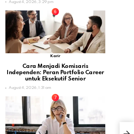
August 4, 2026, 3:29 pm
Karir
Cara Menjadi Komisaris
Independen: Peran Portfolio Career
untuk Eksekutif Senior
August 4, 2026, 1:31 am
Thai
Kar