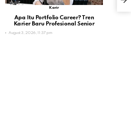
Nov
Karir
Apa Itu Portfolio Career? Tren
Karier Baru Profesional Senior
August 3, 2026, 11:37 pm