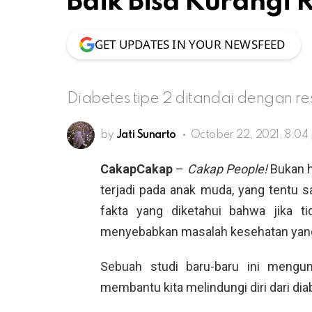
Baik Bisa Kurangi R
GET UPDATES IN YOUR NEWSFEED
Diabetes tipe 2 ditandai dengan resi
by
Jati Sunarto
October 22, 2021, 8:04
CakapCakap
–
Cakap People!
Bukan h
terjadi pada anak muda, yang tentu sa
fakta yang diketahui bahwa jika ti
menyebabkan masalah kesehatan yang
Sebuah studi baru-baru ini mengu
membantu kita melindungi diri dari dia