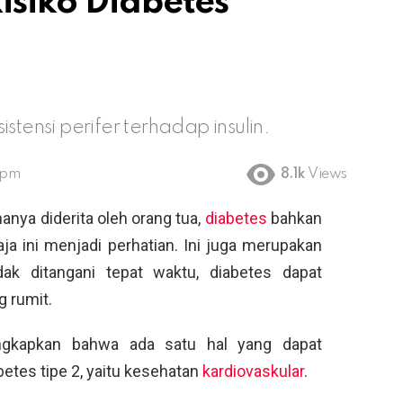
isiko Diabetes
stensi perifer terhadap insulin.
 pm
8.1k
Views
anya diderita oleh orang tua,
diabetes
bahkan
ja ini menjadi perhatian. Ini juga merupakan
dak ditangani tepat waktu, diabetes dapat
 rumit.
ngkapkan bahwa ada satu hal yang dapat
betes tipe 2, yaitu kesehatan
kardiovaskular
.