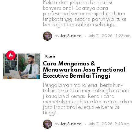
Keluar dari jebakan korporasi
konvensional. Saatnya para
profesional senior menjual keahlian
tingkat tinggi secara paruh waktu ke
berbagai perusahaan sekaligus.
by
Jati Sunarto
July 21, 2026, 11:23 am
Karir
Cara Mengemas &
Menawarkan Jasa Fractional
Executive Bernilai Tinggi
Pengalaman manajerial bertahun-
tahun tidak akan mendatangkan cuan
jika salah dikemas. Kenali cara
memetakan keahlian dan memasarkan
jasa fractional executive bernilai
tinggi.
by
Jati Sunarto
July 21, 2026, 9:43 pm