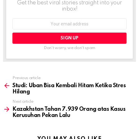
Get the best viral stories straight into your
inbox!
Email
address:
Don't worry, we don't spam
Previous article
See
more
Studi: Uban Bisa Kembali Hitam Ketika Stres
Hilang
Next article
Kazakhstan Tahan 7.939 Orang atas Kasus
Kerusuhan Pekan Lalu