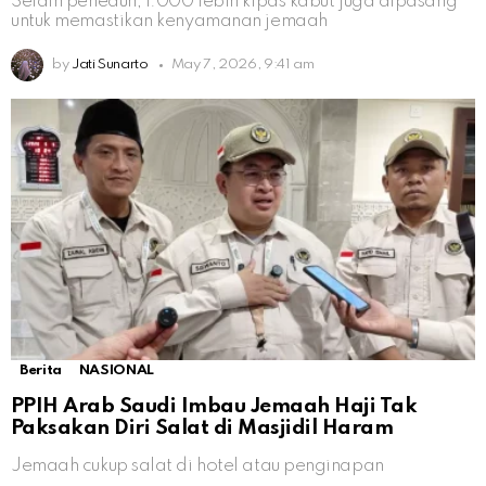
Selain peneduh, 1.000 lebih kipas kabut juga dipasang
untuk memastikan kenyamanan jemaah
by
Jati Sunarto
May 7, 2026, 9:41 am
Berita
NASIONAL
PPIH Arab Saudi Imbau Jemaah Haji Tak
Paksakan Diri Salat di Masjidil Haram
Jemaah cukup salat di hotel atau penginapan