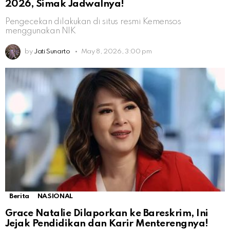
2026, Simak Jadwalnya!
Pengecekan dilakukan di situs resmi Kemensos
menggunakan NIK
by
Jati Sunarto
May 8, 2026, 3:00 pm
Berita
NASIONAL
Grace Natalie Dilaporkan ke Bareskrim, Ini
Jejak Pendidikan dan Karir Menterengnya!