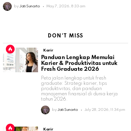
by
Jati Sunarto
May 7, 2026, 8:33 am
DON'T MISS
Karir
Panduan Lengkap Memulai
Karier & Produktivitas untuk
Fresh Graduate 2026
Peta jalan lengkap untuk fresh
graduate: Strategi karier, tips
produktivitas, dan panduan
manajemen finansial di dunia kerja
tahun 2026.
by
Jati Sunarto
July 28, 2026, 11:34 pm
Karir