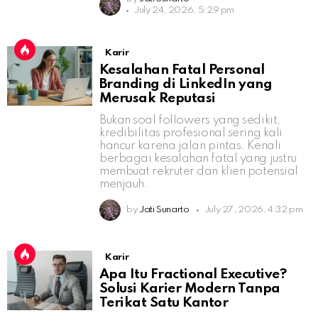
July 24, 2026, 5:29 pm
Karir
Kesalahan Fatal Personal
Branding di LinkedIn yang
Merusak Reputasi
Bukan soal followers yang sedikit,
kredibilitas profesional sering kali
hancur karena jalan pintas. Kenali
berbagai kesalahan fatal yang justru
membuat rekruter dan klien potensial
menjauh.
by
Jati Sunarto
July 27, 2026, 4:32 pm
Karir
Apa Itu Fractional Executive?
Solusi Karier Modern Tanpa
Terikat Satu Kantor