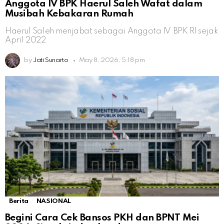
Anggota IV BPK Haerul Saleh Wafat dalam
Musibah Kebakaran Rumah
Haerul Saleh menjabat sebagai Anggota IV BPK RI sejak
April 2022
by
Jati Sunarto
May 8, 2026, 5:18 pm
Berita
NASIONAL
Begini Cara Cek Bansos PKH dan BPNT Mei