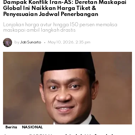
Dampak Konflik Iran-AS: Deretan Maskapai
Global Ini Naikkan Harga Tiket &
Penyesuaian Jadwal Penerbangan
Lonjakan harga avtur hingga 150 persen memaksa
maskapai ambil langkah drastis
by
Jati Sunarto
May 10, 2026, 2:35 pm
Berita
NASIONAL