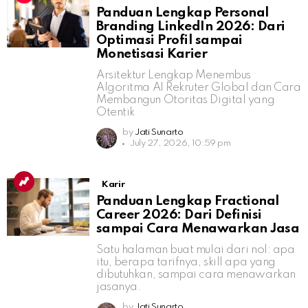
Panduan Lengkap Personal
Branding LinkedIn 2026: Dari
Optimasi Profil sampai
Monetisasi Karier
Arsitektur Lengkap Menembus
Algoritma AI Rekruter Global dan Cara
Membangun Otoritas Digital yang
Otentik
by
Jati Sunarto
July 27, 2026, 10:59 pm
Karir
Panduan Lengkap Fractional
Career 2026: Dari Definisi
sampai Cara Menawarkan Jasa
Satu halaman buat mulai dari nol: apa
itu, berapa tarifnya, skill apa yang
dibutuhkan, sampai cara menawarkan
jasanya.
by
Jati Sunarto