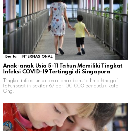
Berita
INTERNASIONAL
Anak-anak Usia 5-11 Tahun Memiliki Tingkat
Infeksi COVID-19 Tertinggi di Singapura
Tingkat infeksi untuk anak-anak berusia lima hingga 11
tahun saat ini sekitar 67 per 100.000 penduduk, kata
Ong.