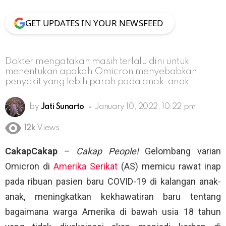
GET UPDATES IN YOUR NEWSFEED
Dokter mengatakan masih terlalu dini untuk
menentukan apakah Omicron menyebabkan
penyakit yang lebih parah pada anak-anak
by
Jati Sunarto
January 10, 2022, 10:22 pm
12k
Views
CakapCakap
–
Cakap People!
Gelombang varian
Omicron di
Amerika Serikat
(AS) memicu rawat inap
pada ribuan pasien baru COVID-19 di kalangan anak-
anak, meningkatkan kekhawatiran baru tentang
bagaimana warga Amerika di bawah usia 18 tahun