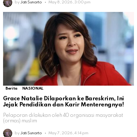
by
Jati Sunarto
May 8, 2026, 3:00 pm
Berita
NASIONAL
Grace Natalie Dilaporkan ke Bareskrim, Ini
Jejak Pendidikan dan Karir Menterengnya!
Pelaporan dilakukan oleh 40 organisasi masyarakat
(ormas) muslim
by
Jati Sunarto
May 7, 2026, 4:14 pm