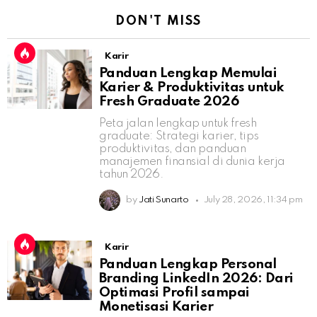
DON'T MISS
Karir
Panduan Lengkap Memulai
Karier & Produktivitas untuk
Fresh Graduate 2026
Peta jalan lengkap untuk fresh
graduate: Strategi karier, tips
produktivitas, dan panduan
manajemen finansial di dunia kerja
tahun 2026.
by
Jati Sunarto
July 28, 2026, 11:34 pm
Karir
Panduan Lengkap Personal
Branding LinkedIn 2026: Dari
Optimasi Profil sampai
Monetisasi Karier