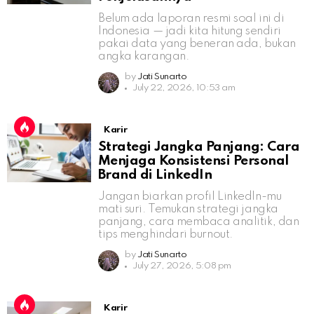
Belum ada laporan resmi soal ini di
Indonesia — jadi kita hitung sendiri
pakai data yang beneran ada, bukan
angka karangan.
by
Jati Sunarto
July 22, 2026, 10:53 am
Karir
Strategi Jangka Panjang: Cara
Menjaga Konsistensi Personal
Brand di LinkedIn
Jangan biarkan profil LinkedIn-mu
mati suri. Temukan strategi jangka
panjang, cara membaca analitik, dan
tips menghindari burnout.
by
Jati Sunarto
July 27, 2026, 5:08 pm
Karir