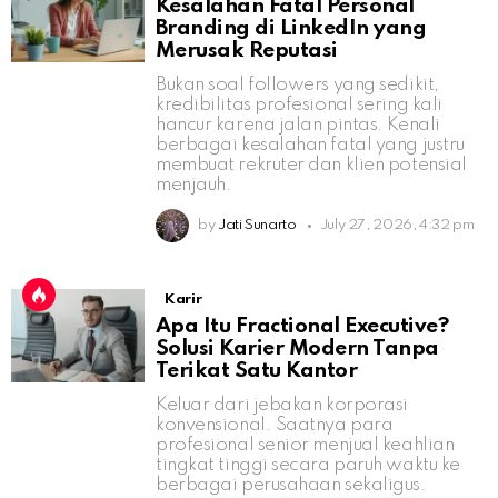
Kesalahan Fatal Personal
Branding di LinkedIn yang
Merusak Reputasi
Bukan soal followers yang sedikit,
kredibilitas profesional sering kali
hancur karena jalan pintas. Kenali
berbagai kesalahan fatal yang justru
membuat rekruter dan klien potensial
menjauh.
by
Jati Sunarto
July 27, 2026, 4:32 pm
Karir
Apa Itu Fractional Executive?
Solusi Karier Modern Tanpa
Terikat Satu Kantor
Keluar dari jebakan korporasi
konvensional. Saatnya para
profesional senior menjual keahlian
tingkat tinggi secara paruh waktu ke
berbagai perusahaan sekaligus.