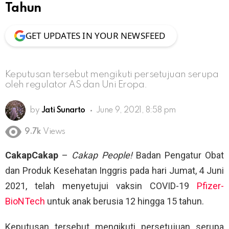
Tahun
GET UPDATES IN YOUR NEWSFEED
Keputusan tersebut mengikuti persetujuan serupa
oleh regulator AS dan Uni Eropa.
by
Jati Sunarto
June 9, 2021, 8:58 pm
9.7k
Views
CakapCakap
–
Cakap People!
Badan Pengatur Obat
dan Produk Kesehatan Inggris pada hari Jumat, 4 Juni
2021, telah menyetujui vaksin COVID-19
Pfizer-
BioNTech
untuk anak berusia 12 hingga 15 tahun.
Keputusan tersebut mengikuti persetujuan serupa