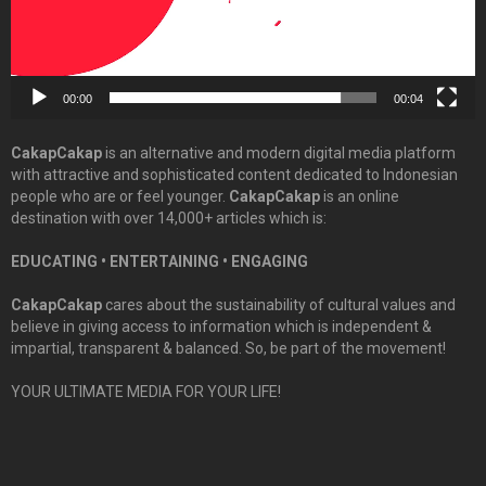
00:00
00:04
CakapCakap
is an alternative and modern digital media platform
with attractive and sophisticated content dedicated to Indonesian
people who are or feel younger.
CakapCakap
is an online
destination with over 14,000+ articles which is:
EDUCATING • ENTERTAINING • ENGAGING
CakapCakap
cares about the sustainability of cultural values and
believe in giving access to information which is independent &
impartial, transparent & balanced. So, be part of the movement!
YOUR ULTIMATE MEDIA FOR YOUR LIFE!