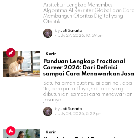
Arsitektur Lengkap Menembus
Algoritma AI Rekruter Global dan Cara
Membangun Otoritas Digital yang
Otentik
by
Jati Sunarto
July 27, 2026, 10:59 pm
Karir
Panduan Lengkap Fractional
Career 2026: Dari Definisi
sampai Cara Menawarkan Jasa
Satu halaman buat mulai dari nol: apa
itu, berapa tarifnya, skill apa yang
dibutuhkan, sampai cara menawarkan
jasanya.
by
Jati Sunarto
July 24, 2026, 5:29 pm
Karir