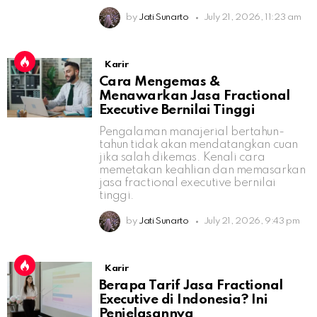
by
Jati Sunarto
July 21, 2026, 11:23 am
Karir
Cara Mengemas &
Menawarkan Jasa Fractional
Executive Bernilai Tinggi
Pengalaman manajerial bertahun-
tahun tidak akan mendatangkan cuan
jika salah dikemas. Kenali cara
memetakan keahlian dan memasarkan
jasa fractional executive bernilai
tinggi.
by
Jati Sunarto
July 21, 2026, 9:43 pm
Karir
Berapa Tarif Jasa Fractional
Executive di Indonesia? Ini
Penjelasannya