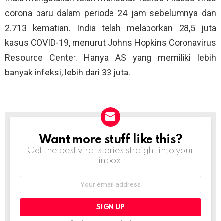
corona baru dalam periode 24 jam sebelumnya dan
2.713 kematian. India telah melaporkan 28,5 juta
kasus COVID-19, menurut Johns Hopkins Coronavirus
Resource Center. Hanya AS yang memiliki lebih
banyak infeksi, lebih dari 33 juta.
Want more stuff like this?
NEWSLETTER
Get the best viral stories straight into your
inbox!
Email
address: