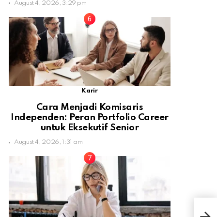
August 4, 2026, 3:29 pm
Karir
Cara Menjadi Komisaris
Independen: Peran Portfolio Career
untuk Eksekutif Senior
August 4, 2026, 1:31 am
Buga