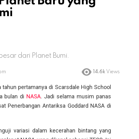
Planet Baru yang
umi
besar dari Planet Bumi.
 pm
14.6k
Views
tahun pertamanya di Scarsdale High School
a bulan di
NASA
. Jadi selama musim panas
usat Penerbangan Antariksa Goddard NASA di
guji variasi dalam kecerahan bintang yang