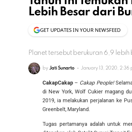
Tahun Ini Temukan 
Lebih Besar dari B
GET UPDATES IN YOUR NEWSFEED
Planet tersebut berukuran 6,9 lebih 
by
Jati Sunarto
January 13, 2020, 2:36
CakapCakap
–
Cakap People!
Selama 
di New York, Wolf Cukier magang du
2019, ia melakukan perjalanan ke P
Greenbelt, Maryland.
Tugas pertamanya adalah untuk men