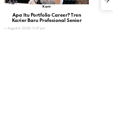
Satu
Karir
Apa Itu Portfolio Career? Tren
Karier Baru Profesional Senior
August 3, 2026, 11:37 pm