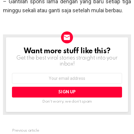
– Gantilah spons lama dengan yang baru setiap tiga
minggu sekali atau ganti saja setelah mulai berbau.
Want more stuff like this?
NEWSLETTER
Get the best viral stories straight into your
inbox!
Email
address:
Don't worry, we don't spam
Previous article
See