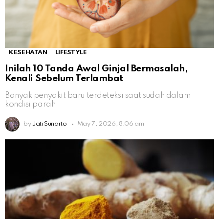
KESEHATAN
LIFESTYLE
Inilah 10 Tanda Awal Ginjal Bermasalah,
Kenali Sebelum Terlambat
Banyak penyakit baru terdeteksi saat sudah dalam
kondisi parah
by
Jati Sunarto
May 7, 2026, 8:06 am