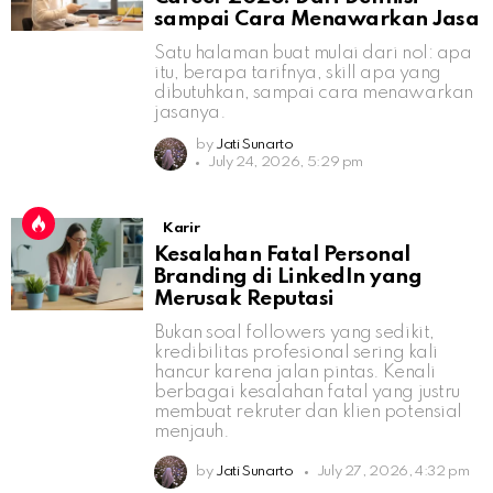
sampai Cara Menawarkan Jasa
Satu halaman buat mulai dari nol: apa
itu, berapa tarifnya, skill apa yang
dibutuhkan, sampai cara menawarkan
jasanya.
by
Jati Sunarto
July 24, 2026, 5:29 pm
Karir
Kesalahan Fatal Personal
Branding di LinkedIn yang
Merusak Reputasi
Bukan soal followers yang sedikit,
kredibilitas profesional sering kali
hancur karena jalan pintas. Kenali
berbagai kesalahan fatal yang justru
membuat rekruter dan klien potensial
menjauh.
by
Jati Sunarto
July 27, 2026, 4:32 pm