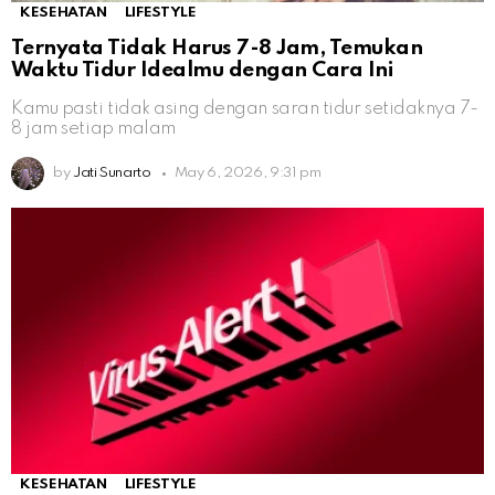
KESEHATAN
LIFESTYLE
Ternyata Tidak Harus 7-8 Jam, Temukan
Waktu Tidur Idealmu dengan Cara Ini
Kamu pasti tidak asing dengan saran tidur setidaknya 7-
8 jam setiap malam
by
Jati Sunarto
May 6, 2026, 9:31 pm
KESEHATAN
LIFESTYLE