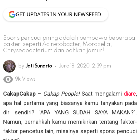
GET UPDATES IN YOUR NEWSFEED
Spons pencuci piring adalah pembawa beberapa
bakteri seperti Acinetobacter, Moraxella,
Chryseobacterium dan bahkan jamur!
by
Jati Sunarto
June 18, 2020, 2:39 pm
9k
Views
CakapCakap
–
Cakap People!
Saat mengalami
diare
,
apa hal pertama yang biasanya kamu tanyakan pada
diri sendiri? “APA YANG SUDAH SAYA MAKAN?”.
Namun, pernahkah kamu memikirkan tentang faktor-
faktor pencetus lain, misalnya seperti spons pencuci