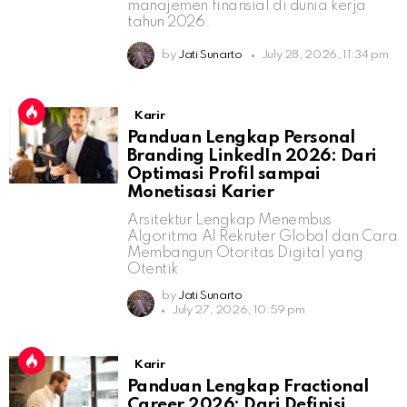
manajemen finansial di dunia kerja
tahun 2026.
by
Jati Sunarto
July 28, 2026, 11:34 pm
Karir
Panduan Lengkap Personal
Branding LinkedIn 2026: Dari
Optimasi Profil sampai
Monetisasi Karier
Arsitektur Lengkap Menembus
Algoritma AI Rekruter Global dan Cara
Membangun Otoritas Digital yang
Otentik
by
Jati Sunarto
July 27, 2026, 10:59 pm
Karir
Panduan Lengkap Fractional
Career 2026: Dari Definisi