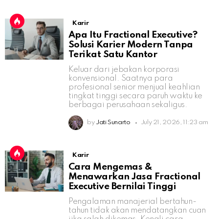
Karir
Apa Itu Fractional Executive?
Solusi Karier Modern Tanpa
Terikat Satu Kantor
Keluar dari jebakan korporasi
konvensional. Saatnya para
profesional senior menjual keahlian
tingkat tinggi secara paruh waktu ke
berbagai perusahaan sekaligus.
by
Jati Sunarto
July 21, 2026, 11:23 am
Karir
Cara Mengemas &
Menawarkan Jasa Fractional
Executive Bernilai Tinggi
Pengalaman manajerial bertahun-
tahun tidak akan mendatangkan cuan