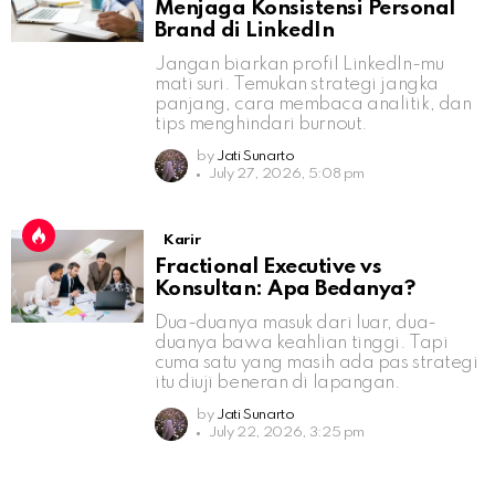
Menjaga Konsistensi Personal
Brand di LinkedIn
Jangan biarkan profil LinkedIn-mu
mati suri. Temukan strategi jangka
panjang, cara membaca analitik, dan
tips menghindari burnout.
by
Jati Sunarto
July 27, 2026, 5:08 pm
Karir
Fractional Executive vs
Konsultan: Apa Bedanya?
Dua-duanya masuk dari luar, dua-
duanya bawa keahlian tinggi. Tapi
cuma satu yang masih ada pas strategi
itu diuji beneran di lapangan.
by
Jati Sunarto
July 22, 2026, 3:25 pm