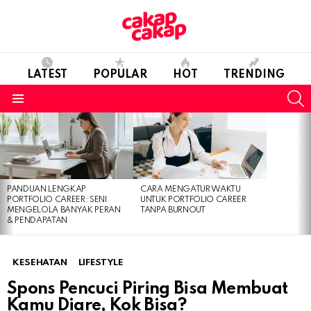
LATEST
POPULAR
HOT
TRENDING
S
Menu
LATEST
STORIES
PANDUAN LENGKAP
CARA MENGATUR WAKTU
PORTFOLIO CAREER: SENI
UNTUK PORTFOLIO CAREER
MENGELOLA BANYAK PERAN
TANPA BURNOUT
& PENDAPATAN
KESEHATAN
LIFESTYLE
Spons Pencuci Piring Bisa Membuat
Kamu Diare, Kok Bisa?