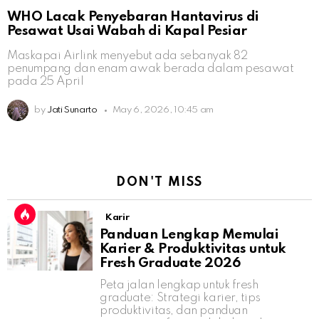
WHO Lacak Penyebaran Hantavirus di
Pesawat Usai Wabah di Kapal Pesiar
Maskapai Airlink menyebut ada sebanyak 82
penumpang dan enam awak berada dalam pesawat
pada 25 April
by
Jati Sunarto
May 6, 2026, 10:45 am
DON'T MISS
Karir
Panduan Lengkap Memulai
Karier & Produktivitas untuk
Fresh Graduate 2026
Peta jalan lengkap untuk fresh
graduate: Strategi karier, tips
produktivitas, dan panduan