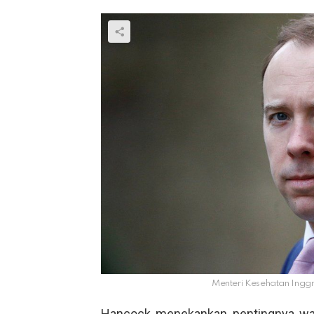
Menteri Kesehatan Inggr
Hancock menekankan pentingnya war