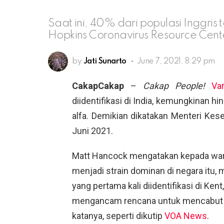
Saat ini, 40% dari populasi Inggris 
Hopkins Coronavirus Resource Cent
by
Jati Sunarto
June 7, 2021, 8:29 pm
CakapCakap
–
Cakap People!
Var
diidentifikasi di India, kemungkinan h
alfa. Demikian dikatakan Menteri Kes
Juni 2021.
Matt Hancock mengatakan kepada wart
menjadi strain dominan di negara itu,
yang pertama kali diidentifikasi di Ken
mengancam rencana untuk mencabut 
katanya, seperti dikutip
VOA News
.