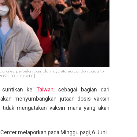
t di area perbelanjaan jalan raya utama London pada 15
2020. FOTO: AFP]
 suntikan ke
Taiwan
, sebagai bagian dari
kan menyumbangkan jutaan dosis vaksin
h tidak mengatakan vaksin mana yang akan
Center melaporkan pada Minggu pagi, 6 Juni