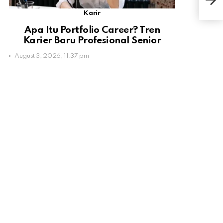
Vak
Karir
Apa Itu Portfolio Career? Tren
Karier Baru Profesional Senior
August 3, 2026, 11:37 pm