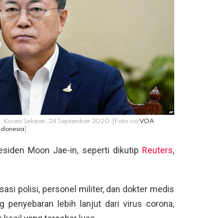
l, Korea Selatan, 24 September 2020. [Foto via
VOA
ndonesia
]
residen Moon Jae-in, seperti dikutip
Reuters
,
i polisi, personel militer, dan dokter medis
penyebaran lebih lanjut dari virus corona,