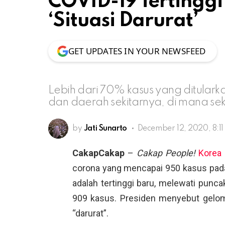
COVID-19 Tertinggi
‘Situasi Darurat’
GET UPDATES IN YOUR NEWSFEED
Lebih dari 70% kasus yang ditulark
dan daerah sekitarnya, di mana seki
by
Jati Sunarto
December 12, 2020, 8:1
CakapCakap
–
Cakap People!
Korea 
corona yang mencapai 950 kasus pad
adalah tertinggi baru, melewati punca
909 kasus. Presiden menyebut gelo
“darurat”.