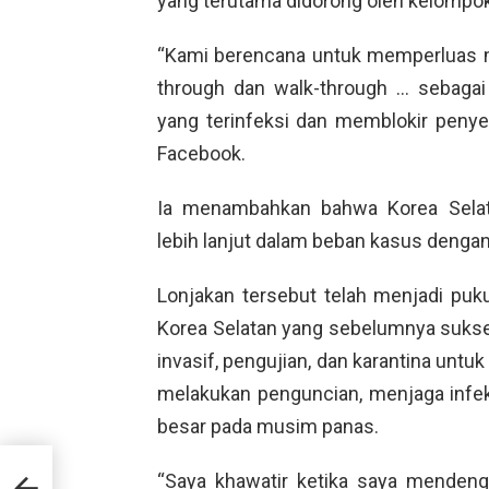
yang terutama didorong oleh kelompok 
“Kami berencana untuk memperluas me
through dan walk-through … sebaga
yang terinfeksi dan memblokir peny
Facebook.
Ia menambahkan bahwa Korea Selat
lebih lanjut dalam beban kasus dengan
Lonjakan tersebut telah menjadi pu
Korea Selatan yang sebelumnya suks
invasif, pengujian, dan karantina u
melakukan penguncian, menjaga infek
besar pada musim panas.
ID-
“Saya khawatir ketika saya mendeng