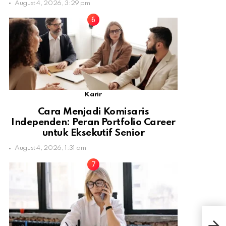
August 4, 2026, 3:29 pm
Karir
Cara Menjadi Komisaris
Independen: Peran Portfolio Career
untuk Eksekutif Senior
August 4, 2026, 1:31 am
AS 