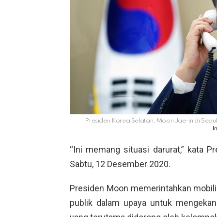
Presiden Korea Selatan, Moon Jae-in di Seou
I
“Ini memang situasi darurat,” kata P
Sabtu, 12 Desember 2020.
Presiden Moon memerintahkan mobilisas
publik dalam upaya untuk mengekang 