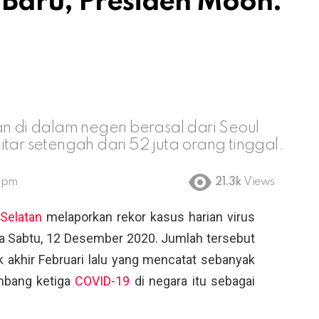
 Baru, Presiden Moon:
an di dalam negeri berasal dari Seoul
tar setengah dari 52 juta orang tinggal.
1 pm
21.3k
Views
Selatan
melaporkan rekor kasus harian virus
a Sabtu, 12 Desember 2020. Jumlah tersebut
k akhir Februari lalu yang mencatat sebanyak
mbang ketiga
COVID-19
di negara itu sebagai