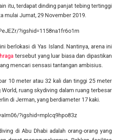
n itu, terdapat dinding panjat tebing tertinggi
ka mulai Jumat, 29 November 2019.
PeJEZr/?igshid=1158na1fr6o1m
ni berlokasi di Yas Island. Nantinya, arena ini
ahraga
tersebut yang luar biasa dan dipastikan
 yang mencari sensasi tantangan ambisius.
ar 10 meter atau 32 kali dan tinggi 25 meter
g World, ruang skydiving dalam ruang terbesar
Berlin di Jerman, yang berdiameter 17 kaki.
yaIm06/?igshid=mplcq9hpo83z
ydiving di Abu Dhabi adalah orang-orang yang