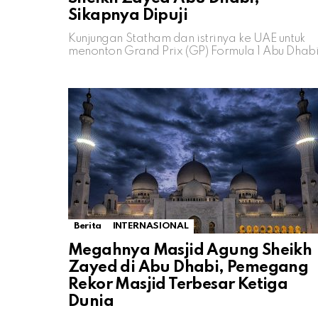
Sikapnya Dipuji
Kunjungan Statham dan istrinya ke UAE untuk
menonton Grand Prix (GP) Formula 1 Abu Dhab
Berita
INTERNASIONAL
Megahnya Masjid Agung Sheikh
Zayed di Abu Dhabi, Pemegang
Rekor Masjid Terbesar Ketiga
Dunia