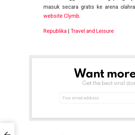
masuk secara gratis ke arena olahraga
website Clymb
.
Republika
|
Travel and Leisure
Want more s
NEWSLETTER
Get the best viral sto
Email
address:
ara
tuh