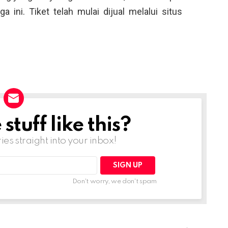
 ini. Tiket telah mulai dijual melalui situs
tuff like this?
ries straight into your inbox!
Don't worry, we don't spam