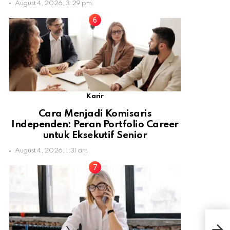
August 4, 2026, 3:29 pm
Karir
Cara Menjadi Komisaris
Independen: Peran Portfolio Career
untuk Eksekutif Senior
August 4, 2026, 1:31 am
Inil