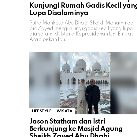
Kunjungi Rumah Gadis Kecil yan
Lupa Disalaminya
Putra Mahkota Abu Dhabi Sheikh Mohammed
bin Zayed mengunjungi gadis kecil yang lupa
dia salami di Istana Kepresidenan Uni Emirat
Arab pekan lalu.
LIFESTYLE
WISATA
Jason Statham dan Istri
Berkunjung ke Masjid Agung
Sheikh Zayed Abu Dhabi,