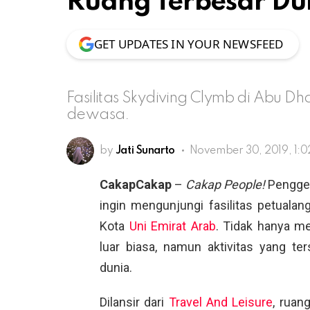
Ruang Terbesar Du
GET UPDATES IN YOUR NEWSFEED
Fasilitas Skydiving Clymb di Abu Dh
dewasa.
by
Jati Sunarto
November 30, 2019, 1:
CakapCakap
–
Cakap People!
Penggem
ingin mengunjungi fasilitas petualan
Kota
Uni Emirat Arab
. Tidak hanya m
luar biasa, namun aktivitas yang t
dunia.
Dilansir dari
Travel And Leisure
, ruan