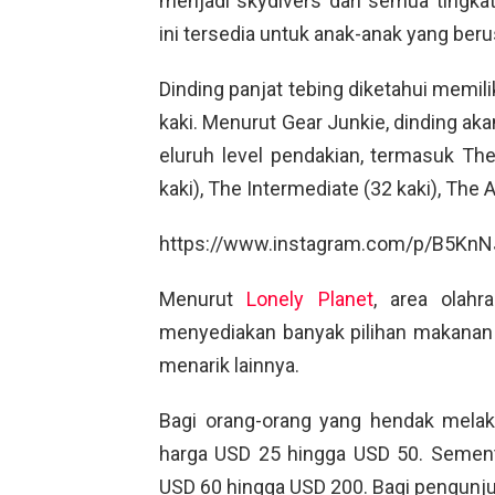
menjadi skydivers dari semua tingka
ini tersedia untuk anak-anak yang berus
Dinding panjat tebing diketahui memil
kaki. Menurut Gear Junkie, dinding ak
eluruh level pendakian, termasuk The
kaki), The Intermediate (32 kaki), The 
https://www.instagram.com/p/B5KnN
Menurut
Lonely Planet
, area olah
menyediakan banyak pilihan makanan 
menarik lainnya.
Bagi orang-orang yang hendak melak
harga USD 25 hingga USD 50. Sementar
USD 60 hingga USD 200. Bagi pengunj