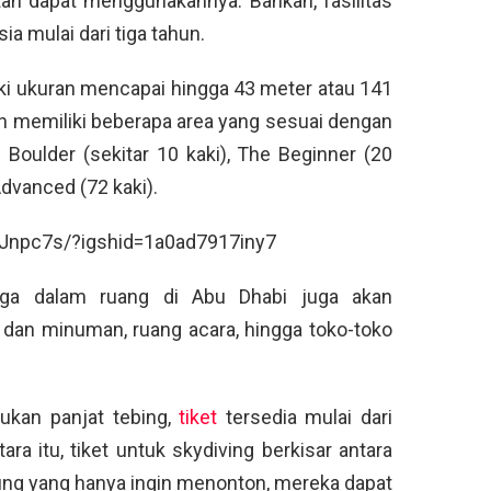
tan dapat menggunakannya. Bahkan, fasilitas
ia mulai dari tiga tahun.
iki ukuran mencapai hingga 43 meter atau 141
an memiliki beberapa area yang sesuai dengan
 Boulder (sekitar 10 kaki), The Beginner (20
Advanced (72 kaki).
Jnpc7s/?igshid=1a0ad7917iny7
raga dalam ruang di Abu Dhabi juga akan
dan minuman, ruang acara, hingga toko-toko
ukan panjat tebing,
tiket
tersedia mulai dari
a itu, tiket untuk skydiving berkisar antara
ung yang hanya ingin menonton, mereka dapat