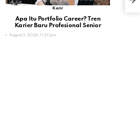
Dic
Karir
Apa Itu Portfolio Career? Tren
Karier Baru Profesional Senior
August 3, 2026, 11:37 pm