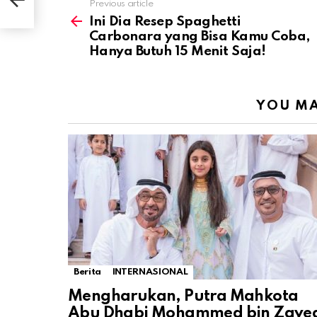
Previous article
See
more
Ini Dia Resep Spaghetti
Carbonara yang Bisa Kamu Coba,
Hanya Butuh 15 Menit Saja!
YOU MA
Berita
INTERNASIONAL
Mengharukan, Putra Mahkota
Abu Dhabi Mohammed bin Zaye