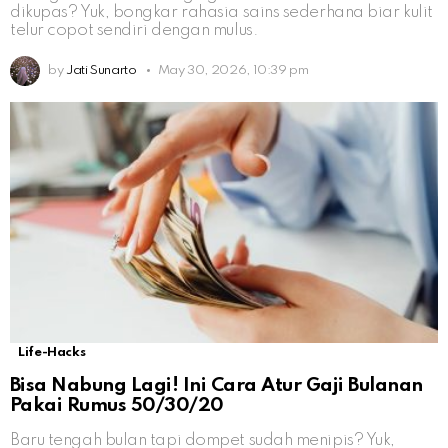
dikupas? Yuk, bongkar rahasia sains sederhana biar kulit
telur copot sendiri dengan mulus.
by
Jati Sunarto
May 30, 2026, 10:39 pm
Life-Hacks
Bisa Nabung Lagi! Ini Cara Atur Gaji Bulanan
Pakai Rumus 50/30/20
Baru tengah bulan tapi dompet sudah menipis? Yuk,