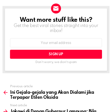
Want more stuff like this?
NEWSLETTER
Get the best viral stories straight into your
inbox!
Email
address:
Don't worry, we don't spam
Previous article
See
more
Ini Gejala-gejala yang Akan Dialami jika
Terpapar Etilen Oksida
Next article
Jokowi di Depan Gubernur Lampung: Bila