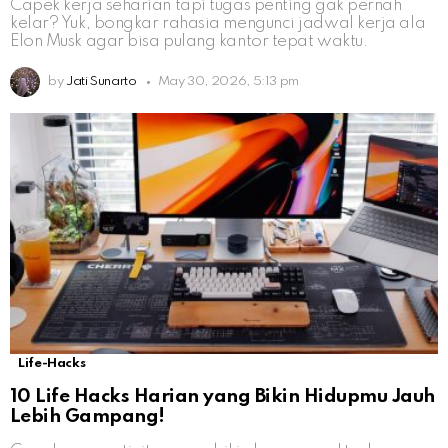
Capek kerja seharian tapi tugas penting gak pernah
kelar? Yuk, bongkar rahasia mengunci jadwal kerja ala
Elon Musk agar bisa pulang kantor tepat waktu.
by
Jati Sunarto
May 30, 2026, 5:13 pm
Life-Hacks
10 Life Hacks Harian yang Bikin Hidupmu Jauh
Lebih Gampang!