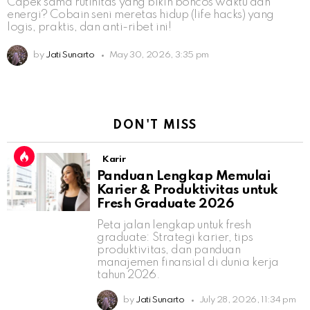
Capek sama rutinitas yang bikin boncos waktu dan
energi? Cobain seni meretas hidup (life hacks) yang
logis, praktis, dan anti-ribet ini!
by
Jati Sunarto
May 30, 2026, 3:35 pm
DON'T MISS
Karir
Panduan Lengkap Memulai
Karier & Produktivitas untuk
Fresh Graduate 2026
Peta jalan lengkap untuk fresh
graduate: Strategi karier, tips
produktivitas, dan panduan
manajemen finansial di dunia kerja
tahun 2026.
by
Jati Sunarto
July 28, 2026, 11:34 pm