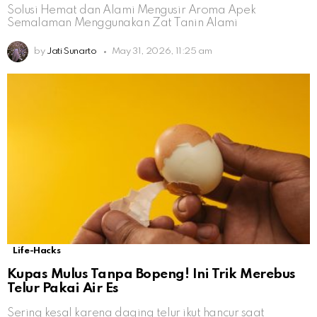
Solusi Hemat dan Alami Mengusir Aroma Apek
Semalaman Menggunakan Zat Tanin Alami
by
Jati Sunarto
May 31, 2026, 11:25 am
Life-Hacks
Kupas Mulus Tanpa Bopeng! Ini Trik Merebus
Telur Pakai Air Es
Sering kesal karena daging telur ikut hancur saat