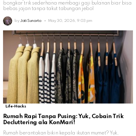
bongkar trik sederhana membagi gaji bulanan biar bisa
bebas jajan tanpa takut tabungan jebol
by
Jati Sunarto
May 30, 2026, 9:03 pm
Life-Hacks
Rumah Rapi Tanpa Pusing: Yuk, Cobain Trik
Decluttering ala KonMari!
Rumah berantakan bikin kepala ikutan mumet? Yuk,