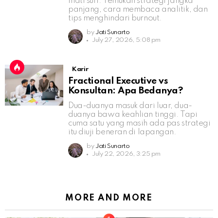
mati suri. Temukan strategi jangka
panjang, cara membaca analitik, dan
tips menghindari burnout.
by
Jati Sunarto
July 27, 2026, 5:08 pm
Karir
Fractional Executive vs
Konsultan: Apa Bedanya?
Dua-duanya masuk dari luar, dua-
duanya bawa keahlian tinggi. Tapi
cuma satu yang masih ada pas strategi
itu diuji beneran di lapangan.
by
Jati Sunarto
July 22, 2026, 3:25 pm
MORE AND MORE