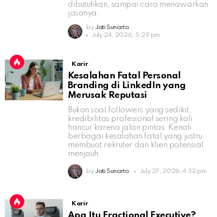
dibutuhkan, sampai cara menawarkan
jasanya.
by
Jati Sunarto
July 24, 2026, 5:29 pm
Karir
Kesalahan Fatal Personal
Branding di LinkedIn yang
Merusak Reputasi
Bukan soal followers yang sedikit,
kredibilitas profesional sering kali
hancur karena jalan pintas. Kenali
berbagai kesalahan fatal yang justru
membuat rekruter dan klien potensial
menjauh.
by
Jati Sunarto
July 27, 2026, 4:32 pm
Karir
Apa Itu Fractional Executive?