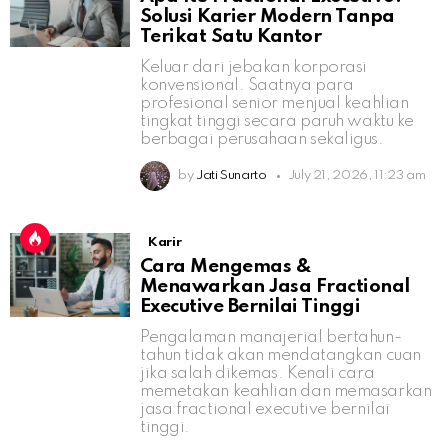
Solusi Karier Modern Tanpa
Terikat Satu Kantor
Keluar dari jebakan korporasi
konvensional. Saatnya para
profesional senior menjual keahlian
tingkat tinggi secara paruh waktu ke
berbagai perusahaan sekaligus.
by
Jati Sunarto
July 21, 2026, 11:23 am
Karir
Cara Mengemas &
Menawarkan Jasa Fractional
Executive Bernilai Tinggi
Pengalaman manajerial bertahun-
tahun tidak akan mendatangkan cuan
jika salah dikemas. Kenali cara
memetakan keahlian dan memasarkan
jasa fractional executive bernilai
tinggi.