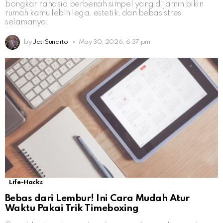
bongkar rahasia berbenah simpel yang dijamin bikin
rumah kamu lebih lega, estetik, dan bebas stres
selamanya.
by
Jati Sunarto
May 30, 2026, 6:37 pm
Life-Hacks
Bebas dari Lembur! Ini Cara Mudah Atur
Waktu Pakai Trik Timeboxing