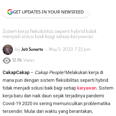
GET UPDATES IN YOUR NEWSFEED
Sistem kerja fleksibilitas seperti hybrid tidak
menjadi solusi baik bagi setiap karyawan.
by
Jati Sunarto
May 5, 2023, 7:22 pm
12.9k
Views
CakapCakap
–
Cakap People!
Melakukan kerja di
mana pun dengan sistem fleksibilitas seperti hybrid
tidak menjadi solusi baik bagi setiap
karyawan
. Sistem
kerja baru dan naik daun sejak terjadinya pandemi
Covid-19 2020 ini sering memunculkan problematika
tersendiri. Mulai dari waktu yang berantakan,