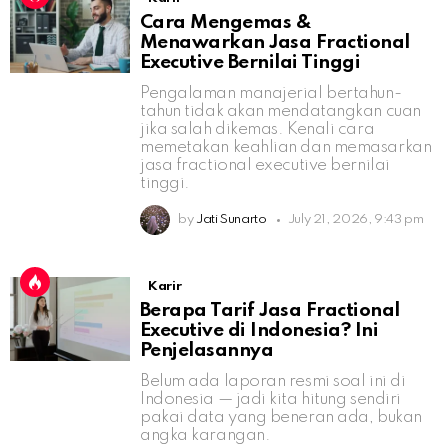
Cara Mengemas &
Menawarkan Jasa Fractional
Executive Bernilai Tinggi
Pengalaman manajerial bertahun-
tahun tidak akan mendatangkan cuan
jika salah dikemas. Kenali cara
memetakan keahlian dan memasarkan
jasa fractional executive bernilai
tinggi.
by
Jati Sunarto
July 21, 2026, 9:43 pm
Karir
Berapa Tarif Jasa Fractional
Executive di Indonesia? Ini
Penjelasannya
Belum ada laporan resmi soal ini di
Indonesia — jadi kita hitung sendiri
pakai data yang beneran ada, bukan
angka karangan.