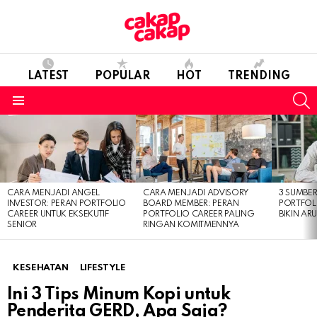
LATEST
POPULAR
HOT
TRENDING
S
Menu
LATEST
STORIES
CARA MENJADI ANGEL
CARA MENJADI ADVISORY
3 SUMBE
INVESTOR: PERAN PORTFOLIO
BOARD MEMBER: PERAN
PORTFOL
CAREER UNTUK EKSEKUTIF
PORTFOLIO CAREER PALING
BIKIN ARU
SENIOR
RINGAN KOMITMENNYA
KESEHATAN
LIFESTYLE
Ini 3 Tips Minum Kopi untuk
Penderita GERD, Apa Saja?