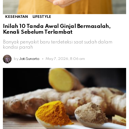
KESEHATAN
LIFESTYLE
Inilah 10 Tanda Awal Ginjal Bermasalah,
Kenali Sebelum Terlambat
Banyak penyakit baru terdeteksi saat sudah dalam
kondisi parah
by
Jati Sunarto
May 7, 2026, 8:06 am