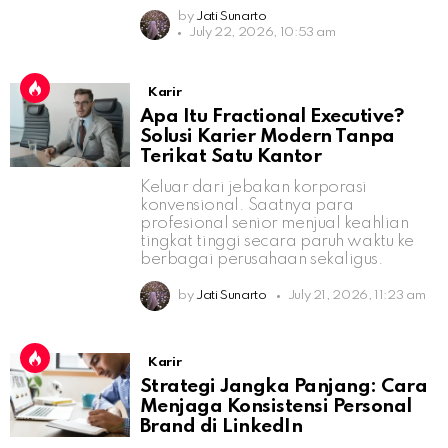
by
Jati Sunarto
July 22, 2026, 10:53 am
Karir
Apa Itu Fractional Executive?
Solusi Karier Modern Tanpa
Terikat Satu Kantor
Keluar dari jebakan korporasi
konvensional. Saatnya para
profesional senior menjual keahlian
tingkat tinggi secara paruh waktu ke
berbagai perusahaan sekaligus.
by
Jati Sunarto
July 21, 2026, 11:23 am
Karir
Strategi Jangka Panjang: Cara
Menjaga Konsistensi Personal
Brand di LinkedIn