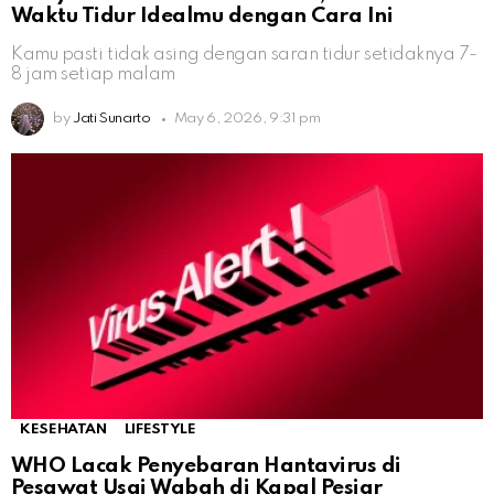
Waktu Tidur Idealmu dengan Cara Ini
Kamu pasti tidak asing dengan saran tidur setidaknya 7-
8 jam setiap malam
by
Jati Sunarto
May 6, 2026, 9:31 pm
KESEHATAN
LIFESTYLE
WHO Lacak Penyebaran Hantavirus di
Pesawat Usai Wabah di Kapal Pesiar