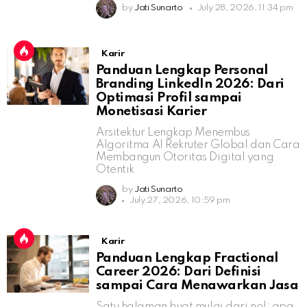
by
Jati Sunarto
July 28, 2026, 11:34 pm
Karir
Panduan Lengkap Personal
Branding LinkedIn 2026: Dari
Optimasi Profil sampai
Monetisasi Karier
Arsitektur Lengkap Menembus
Algoritma AI Rekruter Global dan Cara
Membangun Otoritas Digital yang
Otentik
by
Jati Sunarto
July 27, 2026, 10:59 pm
Karir
Panduan Lengkap Fractional
Career 2026: Dari Definisi
sampai Cara Menawarkan Jasa
Satu halaman buat mulai dari nol: apa