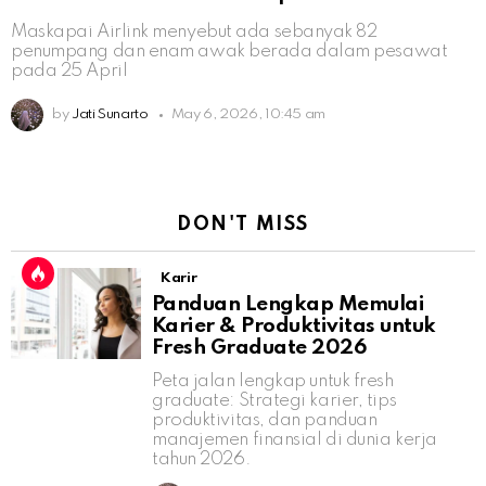
Maskapai Airlink menyebut ada sebanyak 82
penumpang dan enam awak berada dalam pesawat
pada 25 April
by
Jati Sunarto
May 6, 2026, 10:45 am
DON'T MISS
Karir
Panduan Lengkap Memulai
Karier & Produktivitas untuk
Fresh Graduate 2026
Peta jalan lengkap untuk fresh
graduate: Strategi karier, tips
produktivitas, dan panduan
manajemen finansial di dunia kerja
tahun 2026.