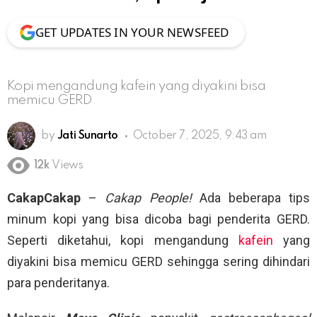
GET UPDATES IN YOUR NEWSFEED
Kopi mengandung kafein yang diyakini bisa
memicu GERD
by
Jati Sunarto
October 7, 2025, 9:43 am
12k
Views
CakapCakap
–
Cakap People!
Ada beberapa tips
minum kopi yang bisa dicoba bagi penderita GERD.
Seperti diketahui, kopi mengandung
kafein
yang
diyakini bisa memicu GERD sehingga sering dihindari
para penderitanya.