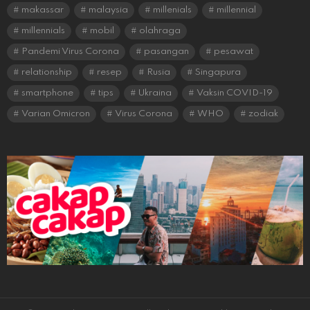
makassar
malaysia
millenials
millennial
millennials
mobil
olahraga
Pandemi Virus Corona
pasangan
pesawat
relationship
resep
Rusia
Singapura
smartphone
tips
Ukraina
Vaksin COVID-19
Varian Omicron
Virus Corona
WHO
zodiak