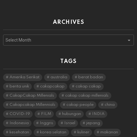
ARCHIVES
Archives
TAGS
Amerika Serikat
australia
berat badan
berita unik
cakapcakap
cakap cakap
CakapCakap Millenials
cakap cakap millenials
Cakapcakap Millennials
cakap people
china
COVID-19
FILM
hubungan
INDIA
Indonesia
Inggris
Israel
jepang
kesehatan
korea selatan
kuliner
makanan