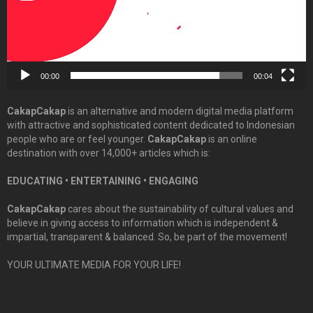
00:00
00:04
CakapCakap
is an alternative and modern digital media platform
with attractive and sophisticated content dedicated to Indonesian
people who are or feel younger.
CakapCakap
is an online
destination with over 14,000+ articles which is:
EDUCATING • ENTERTAINING • ENGAGING
CakapCakap
cares about the sustainability of cultural values and
believe in giving access to information which is independent &
impartial, transparent & balanced. So, be part of the movement!
YOUR ULTIMATE MEDIA FOR YOUR LIFE!