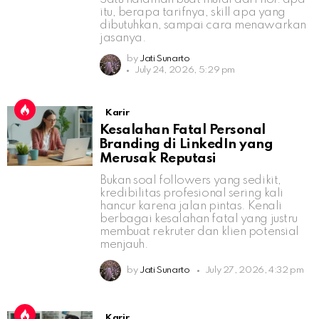
itu, berapa tarifnya, skill apa yang
dibutuhkan, sampai cara menawarkan
jasanya.
by
Jati Sunarto
July 24, 2026, 5:29 pm
Karir
Kesalahan Fatal Personal
Branding di LinkedIn yang
Merusak Reputasi
Bukan soal followers yang sedikit,
kredibilitas profesional sering kali
hancur karena jalan pintas. Kenali
berbagai kesalahan fatal yang justru
membuat rekruter dan klien potensial
menjauh.
by
Jati Sunarto
July 27, 2026, 4:32 pm
Karir