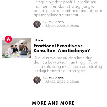
Jangan biarkan profil LinkedIn-mu
mati suri. Temukan strategi jangka
panjang, cara membaca analitik, dan
tips menghindari burnout.
by
Jati Sunarto
July 27, 2026, 5:08 pm
Karir
Fractional Executive vs
Konsultan: Apa Bedanya?
Dua-duanya masuk dari luar, dua-
duanya bawa keahlian tinggi. Tapi
cuma satu yang masih ada pas strategi
itu diuji beneran di lapangan.
by
Jati Sunarto
July 22, 2026, 3:25 pm
MORE AND MORE