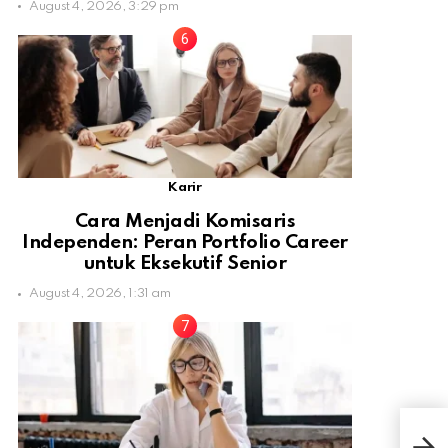
August 4, 2026, 3:29 pm
Karir
Cara Menjadi Komisaris
Independen: Peran Portfolio Career
untuk Eksekutif Senior
August 4, 2026, 1:31 am
Res
Spa