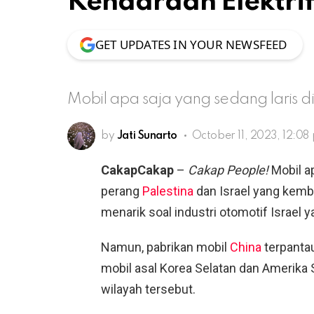
Kendaraan Elektrif
GET UPDATES IN YOUR NEWSFEED
Mobil apa saja yang sedang laris di
by
Jati Sunarto
October 11, 2023, 12:08
CakapCakap
–
Cakap People!
Mobil a
perang
Palestina
dan Israel yang kemba
menarik soal industri otomotif Israel y
Namun, pabrikan mobil
China
terpantau
mobil asal Korea Selatan dan Amerika 
wilayah tersebut.