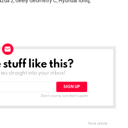
azda 2, Geely Geometry C, Hyundai Ioniq,
tuff like this?
ries straight into your inbox!
Don't worry, we don't spam
Next article