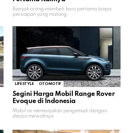
Banyak orang membeli baru pertama tanpa
persiapan yang matang
LIFESTYLE
OTOMOTIF
Segini Harga Mobil Range Rover
Evoque di Indonesia
Mobil ini memanjakan pengemudi dengan
desain mewahnya