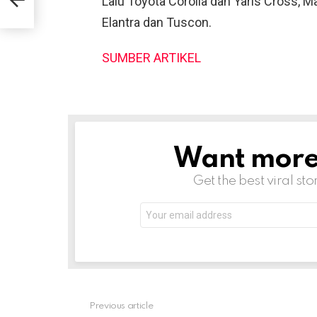
Lalu Toyota Corolla dan Yaris Cross, M
Elantra dan Tuscon.
SUMBER ARTIKEL
Want more s
NEWSLETTER
Get the best viral sto
Email
address:
Previous article
See