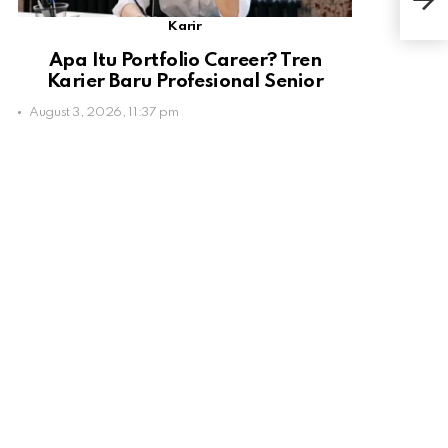
Gor
Karir
Apa Itu Portfolio Career? Tren
Karier Baru Profesional Senior
August 3, 2026, 11:37 pm