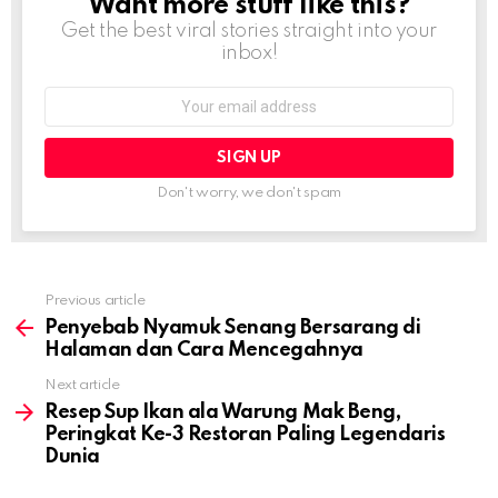
Want more stuff like this?
NEWSLETTER
Get the best viral stories straight into your
inbox!
Email
address:
Don't worry, we don't spam
Previous article
See
more
Penyebab Nyamuk Senang Bersarang di
Halaman dan Cara Mencegahnya
Next article
Resep Sup Ikan ala Warung Mak Beng,
Peringkat Ke-3 Restoran Paling Legendaris
Dunia