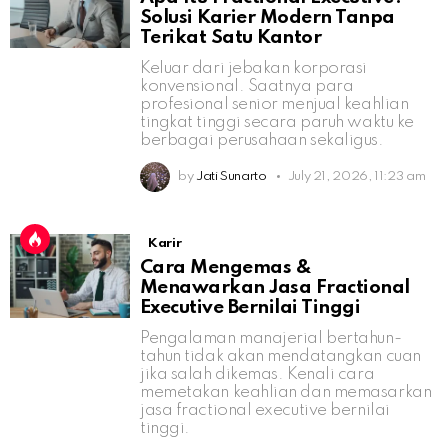
Solusi Karier Modern Tanpa
Terikat Satu Kantor
Keluar dari jebakan korporasi
konvensional. Saatnya para
profesional senior menjual keahlian
tingkat tinggi secara paruh waktu ke
berbagai perusahaan sekaligus.
by
Jati Sunarto
July 21, 2026, 11:23 am
Karir
Cara Mengemas &
Menawarkan Jasa Fractional
Executive Bernilai Tinggi
Pengalaman manajerial bertahun-
tahun tidak akan mendatangkan cuan
jika salah dikemas. Kenali cara
memetakan keahlian dan memasarkan
jasa fractional executive bernilai
tinggi.