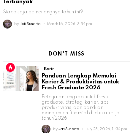
Terbanyak
Siapa saja pemenangnya tahun ini?
by
Jati Sunarto
March 16, 2026, 3:54 pm
DON'T MISS
Karir
Panduan Lengkap Memulai
Karier & Produktivitas untuk
Fresh Graduate 2026
Peta jalan lengkap untuk fresh
graduate: Strategi karier, tips
produktivitas, dan panduan
manajemen finansial di dunia kerja
tahun 2026.
by
Jati Sunarto
July 28, 2026, 11:34 pm