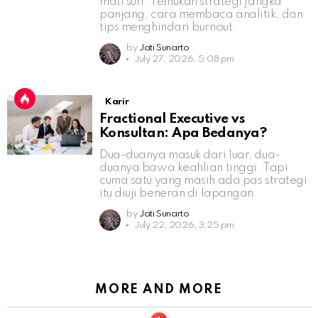
mati suri. Temukan strategi jangka
panjang, cara membaca analitik, dan
tips menghindari burnout.
by
Jati Sunarto
July 27, 2026, 5:08 pm
Karir
Fractional Executive vs
Konsultan: Apa Bedanya?
Dua-duanya masuk dari luar, dua-
duanya bawa keahlian tinggi. Tapi
cuma satu yang masih ada pas strategi
itu diuji beneran di lapangan.
by
Jati Sunarto
July 22, 2026, 3:25 pm
MORE AND MORE