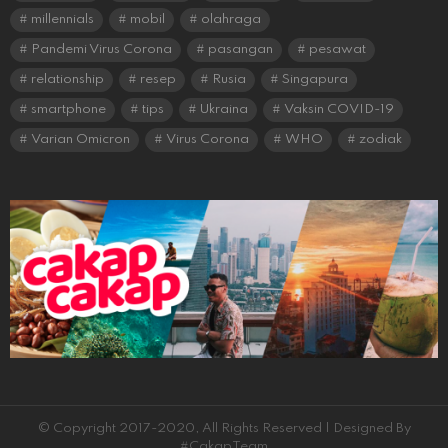
millennials
mobil
olahraga
Pandemi Virus Corona
pasangan
pesawat
relationship
resep
Rusia
Singapura
smartphone
tips
Ukraina
Vaksin COVID-19
Varian Omicron
Virus Corona
WHO
zodiak
© Copyright 2017-2020, All Rights Reserved | Designed By
#CakapTeam