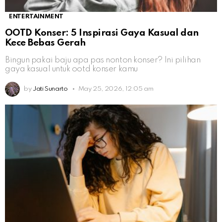
ENTERTAINMENT
OOTD Konser: 5 Inspirasi Gaya Kasual dan
Kece Bebas Gerah
Bingun pakai baju apa pas nonton konser? Ini pilihan
gaya kasual untuk ootd konser kamu
by
Jati Sunarto
May 25, 2026, 12:05 am