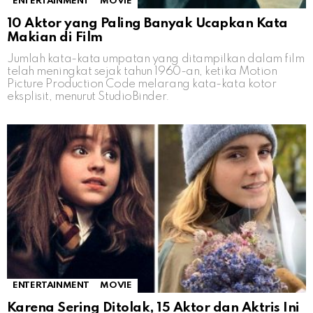
ENTERTAINMENT
MOVIE
10 Aktor yang Paling Banyak Ucapkan Kata
Makian di Film
Jumlah kata-kata umpatan yang ditampilkan dalam film
telah meningkat sejak tahun 1960-an, ketika Motion
Picture Production Code melarang kata-kata kotor
eksplisit, menurut StudioBinder.
ENTERTAINMENT
MOVIE
Karena Sering Ditolak, 15 Aktor dan Aktris Ini