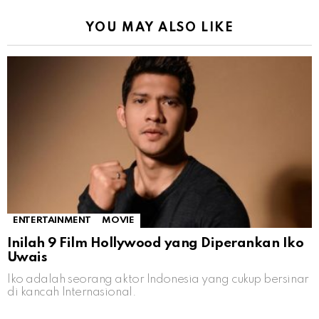
YOU MAY ALSO LIKE
ENTERTAINMENT
MOVIE
Inilah 9 Film Hollywood yang Diperankan Iko
Uwais
Iko adalah seorang aktor Indonesia yang cukup bersinar
di kancah Internasional.