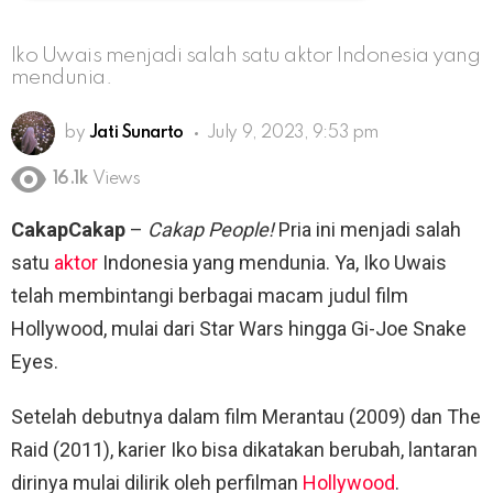
Iko Uwais menjadi salah satu aktor Indonesia yang
mendunia.
by
Jati Sunarto
July 9, 2023, 9:53 pm
16.1k
Views
CakapCakap
–
Cakap People!
Pria ini menjadi salah
satu
aktor
Indonesia yang mendunia. Ya, Iko Uwais
telah membintangi berbagai macam judul film
Hollywood, mulai dari Star Wars hingga Gi-Joe Snake
Eyes.
Setelah debutnya dalam film Merantau (2009) dan The
Raid (2011), karier Iko bisa dikatakan berubah, lantaran
dirinya mulai dilirik oleh perfilman
Hollywood
.