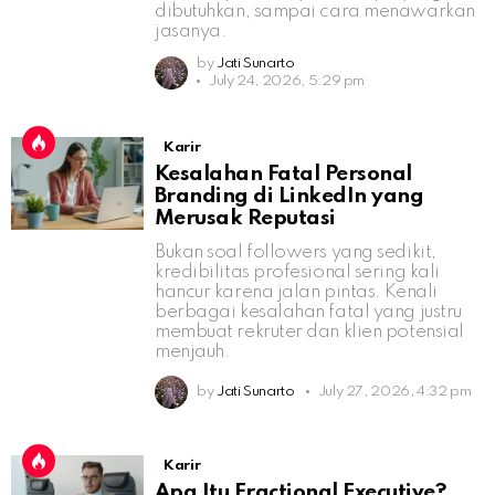
dibutuhkan, sampai cara menawarkan
jasanya.
by
Jati Sunarto
July 24, 2026, 5:29 pm
Karir
Kesalahan Fatal Personal
Branding di LinkedIn yang
Merusak Reputasi
Bukan soal followers yang sedikit,
kredibilitas profesional sering kali
hancur karena jalan pintas. Kenali
berbagai kesalahan fatal yang justru
membuat rekruter dan klien potensial
menjauh.
by
Jati Sunarto
July 27, 2026, 4:32 pm
Karir
Apa Itu Fractional Executive?