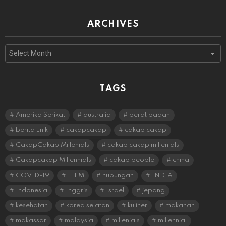
ARCHIVES
Archives
TAGS
Amerika Serikat
australia
berat badan
berita unik
cakapcakap
cakap cakap
CakapCakap Millenials
cakap cakap millenials
Cakapcakap Millennials
cakap people
china
COVID-19
FILM
hubungan
INDIA
Indonesia
Inggris
Israel
jepang
kesehatan
korea selatan
kuliner
makanan
makassar
malaysia
millenials
millennial