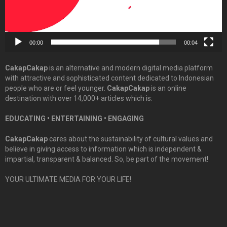
00:00
00:04
CakapCakap
is an alternative and modern digital media platform
with attractive and sophisticated content dedicated to Indonesian
people who are or feel younger.
CakapCakap
is an online
destination with over 14,000+ articles which is:
EDUCATING • ENTERTAINING • ENGAGING
CakapCakap
cares about the sustainability of cultural values and
believe in giving access to information which is independent &
impartial, transparent & balanced. So, be part of the movement!
YOUR ULTIMATE MEDIA FOR YOUR LIFE!